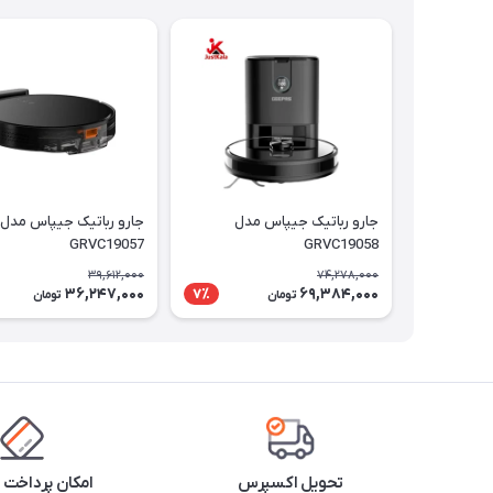
جارو رباتيک جيپاس مدل
جارو رباتيک جيپاس مدل
GRVC19057
GRVC19058
39,612,000
74,278,000
36,247,000
69,384,000
7٪
تومان
تومان
تحویل اکسپرس
امکان پرداخت 