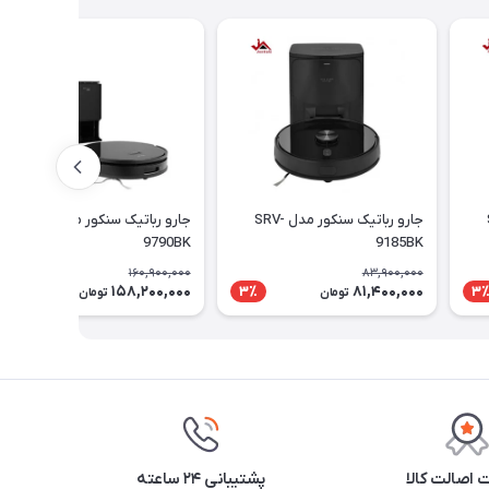
S-
جارو رباتیک سنکور مدل SRV-
جارو رباتیک سنکور مدل SRV-
9790BK
9185BK
160,900,000
83,900,000
158,200,000
81,400,000
2٪
3٪
3
تومان
تومان
اصالت کالا
پشتیبانی ۲۴ ساعته