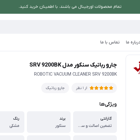
تمام محصولات اورجینال می باشند، با اطمینان خرید کنید.
رباره ما
تماس با ما
رو رباتیک سنکور مدل SRV 9200BK
جارو رباتیک سنکور مدل SRV 9200BK
ROBOTIC VACUUM CLEANER SRV 9200BK
جارو رباتیک
از 1 نظر
ویژگی‌ها
گارانتی
برند
رنگ
تضمین اصالت و سلامت فیزیکی کالا
سنکور
مشکی