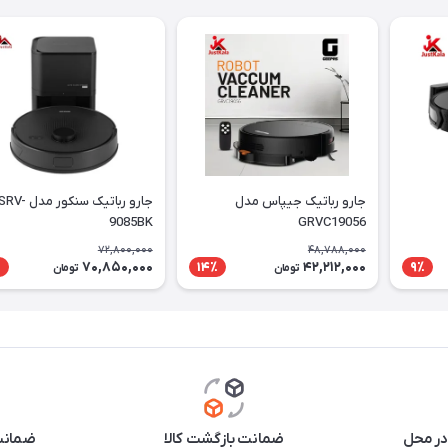
جارو رباتيک جيپاس مدل
جارو رباتیک سنکور مدل RV
9085BK
GRVC19056
72,800,000
48,788,000
70,850,000
42,212,000
٪
14٪
9٪
تومان
تومان
در محل
ضمانت بازگشت کالا
ضمانت 