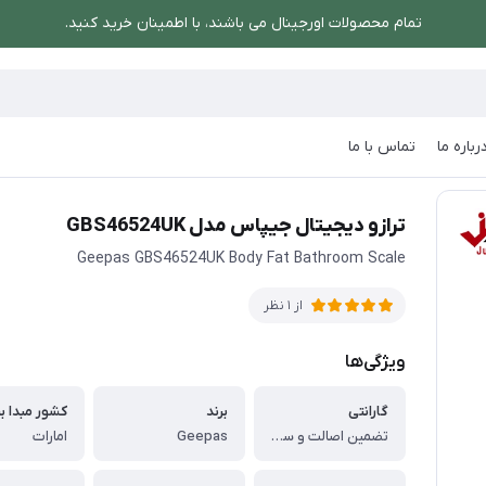
تمام محصولات اورجینال می باشند، با اطمینان خرید کنید.
رباره ما
تماس با ما
دل GBS46524UK
ترازو دیجیتال جیپاس مدل GBS46524UK
Geepas GBS46524UK Body Fat Bathroom Scale
از 1 نظر
ویژگی‌ها
گارانتی
برند
کشور مبدا بر
تضمین اصالت و سلامت کالا
Geepas
امارات