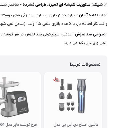
✅
شیشه سکوریت شیشه ای تمپرد، طراحی فشرده -
ساختار شیشه ای مقاوم 6 میلی متری سنگین، پایه ABS می تواند وزن تا 80
✅
استفاده آسان -
و نشانگر اضافه بار. با 2 عدد باتری قلمی 1.5 ولت. (شامل نمی شود)، و دقت بالا در محدوده وزن کامل.
✅
طراحی ضد لغزش -
پدهای سیلیکونی ضد لغزش در هر گوشه روی پا
ایمن و پایدار نگه می دارد.
محصولات مرتبط
ماشین اصلاح دی اس پی مدل
چرخ گوشت مایر مدل MR-9051