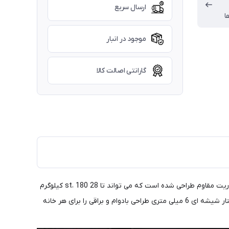
ارسال سریع
ا
موجود در انبار
گارانتی اصالت کالا
نتایج دقیقی را با 0.01، 0.1 کیلوگرم یا 0.22 پوند ارائه می دهند. این دستگاه با سنسورهای با دقت بالا و یک شیشه سکوریت مقاوم طراحی شده است که می تواند تا 28 st، 180 کیلوگرم
یا 400 پوند وزن داشته باشد. سطح شیشه ای که به راحتی تمیز می شود باعث می شود وزن به طور یکنواخت در سراسر ترازو توزیع شود و ساختار شیشه ای 6 میلی متری طراحی بادوام و براقی را برای هر خانه