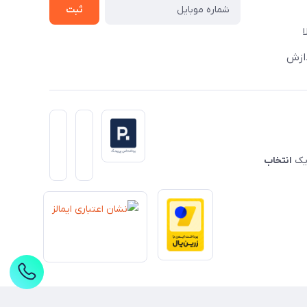
ثبت
دازش
 یک
انتخاب