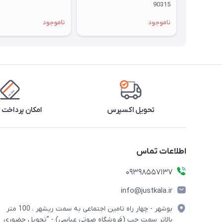
90315
ناموجود
ناموجود
تحویل اکسپرس
امکان پرداخت 
اطلاعات تماس
09398557137
info@justkala.ir
بوشهر - چهار راه تامین اجتماعی به سمت ریشهر ، 100 متر
بالاتر سمت چپ (فروشگاه صوتی عباسی) - "تحویل حضوری