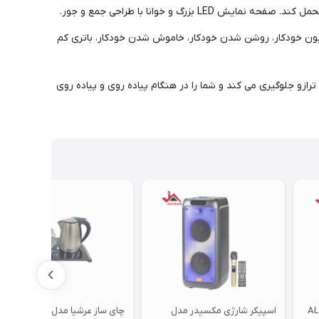
 از ویژگی های دوستانه است، از جمله: 2 واحد اندازه گیری (کیلوگرم بر پوند)، نمایشگر LED، کالیبراسیون خودکار، روشن شدن خودکار، خاموش شدن خودکار، باتری کم
ازو جلوگیری می کند و شما را در هنگام پیاده روی و پیاده روی
 دیجی مکسیدر مدل AL-
اسپیکر شارژی مکسیدر مدل
چای ساز عرشیا مدل T162-2246