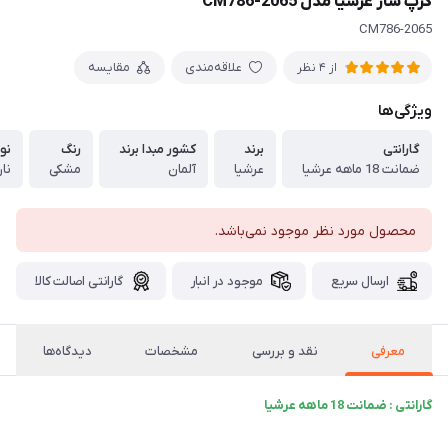
کرپ ساز عرشیا مدل CM786-2065
CM786-2065
علاقه‌مندی
مقایسه
از 4 نظر
ویژگی‌ها
گارانتی
برند
کشور مبدا برند
رنگ
نو
ضمانت 18 ماهه عرشیا
عرشیا
آلمان
مشکی
نان
محصول مورد نظر موجود نمی‌باشد.
ارسال سریع
موجود در انبار
گارانتی اصالت کالا
معرفی
نقد و بررسی
مشخصات
دیدگاه‌ها
گارانتی : ضمانت 18 ماهه عرشیا