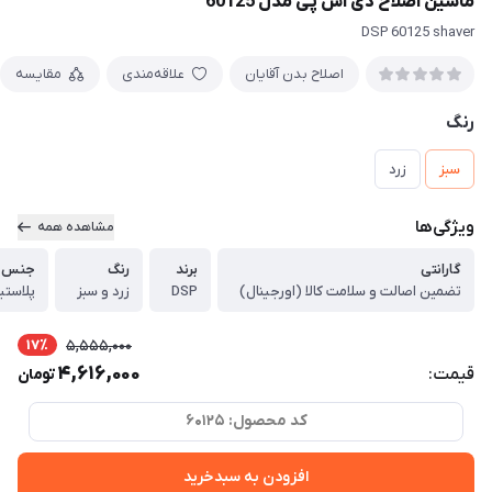
ماشین اصلاح دی اس پی مدل 60125
DSP 60125 shaver
اصلاح بدن آقایان
علاقه‌مندی
مقایسه
رنگ
سبز
زرد
ویژگی‌ها
مشاهده همه
گارانتی
برند
رنگ
جنس ب
تضمین اصالت و سلامت کالا (اورجینال)
DSP
زرد و سبز
پلاستی
17٪
5,555,000
4,616,000
قیمت:
تومان
کد محصول: 60125
افزودن به سبدخرید