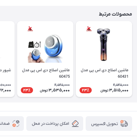
محصولات مرتبط
ماشین اصلاح دی اس پی مدل
ماشین اصلاح دی اس پی مدل
شیور دی 
60475
60431
060,000
4,545,000
4,545,000
72,000
3,535,000
3,515,000
23٪
23٪
تومان
تومان
امکان پرداخت در محل
ضمانت
تحویل اکسپرس