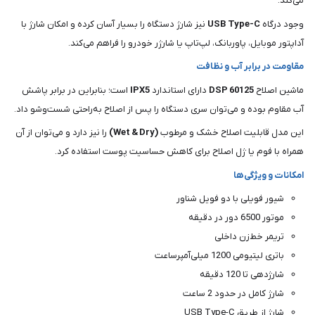
می‌کند.
وجود درگاه
USB Type-C
نیز شارژ دستگاه را بسیار آسان کرده و امکان شارژ با
آداپتور موبایل، پاوربانک، لپ‌تاپ یا شارژر خودرو را فراهم می‌کند.
مقاومت در برابر آب و نظافت
ماشین اصلاح
DSP 60125
دارای استاندارد
IPX5
است؛ بنابراین در برابر پاشش
آب مقاوم بوده و می‌توان سری دستگاه را پس از اصلاح به‌راحتی شست‌وشو داد.
این مدل قابلیت اصلاح خشک و مرطوب
(Wet & Dry)
را نیز دارد و می‌توان از آن
همراه با فوم یا ژل اصلاح برای کاهش حساسیت پوست استفاده کرد.
امکانات و ویژگی‌ها
شیور فویلی با دو فویل شناور
موتور 6500 دور در دقیقه
تریمر خط‌زن داخلی
باتری لیتیومی 1200 میلی‌آمپرساعت
شارژدهی تا 120 دقیقه
شارژ کامل در حدود 2 ساعت
شارژ از طریق USB Type-C