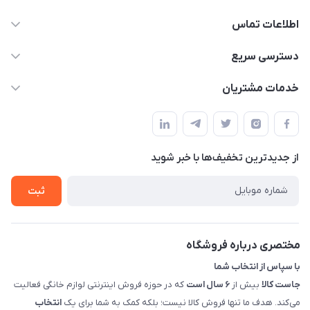
اطلاعات تماس
09398557137
دسترسی سریع
info@justkala.ir
لیست محصولات
خدمات مشتریان
بوشهر - چهار راه تامین اجتماعی به سمت ریشهر ، 100 متر بالاتر
مجله فروشگاه
راهنما
سمت چپ (فروشگاه صوتی عباسی) - "تحویل حضوری فقط با
حساب کاربری
هماهنگی"
پرسش های شما
تماس با ما
از جدید‌ترین تخفیف‌ها با‌ خبر شوید
شرایط و ضوابط گارانتی
درباره ما
روش های بازگرداندن کالا
ثبت
قوانین و مقررات جاست کالا
راهنمای خرید، پرداخت، پردازش
مختصری درباره فروشگاه
با سپاس از انتخاب شما
جاست کالا
بیش از
۶ سال است
که در حوزه فروش اینترنتی لوازم خانگی فعالیت
می‌کند. هدف ما تنها فروش کالا نیست؛ بلکه کمک به شما برای یک
انتخاب