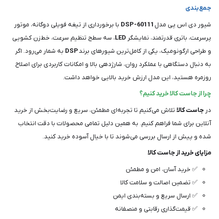
جمع‌بندی
شیور دی اس پی مدل
DSP-60111
با برخورداری از تیغه فویلی دوگانه، موتور
پرسرعت، باتری قدرتمند، نمایشگر
LED
، سه سطح تنظیم سرعت، خط‌زن کشویی
و طراحی ارگونومیک، یکی از کامل‌ترین شیورهای برند
DSP
به شمار می‌رود. اگر
به دنبال دستگاهی با عملکرد روان، شارژدهی بالا و امکانات کاربردی برای اصلاح
روزمره هستید، این مدل ارزش خرید بالایی خواهد داشت.
چرا از جاست کالا خرید کنیم؟
در
جاست کالا
تلاش می‌کنیم تا تجربه‌ای مطمئن، سریع و رضایت‌بخش از خرید
آنلاین برای شما فراهم کنیم. به همین دلیل تمامی محصولات با دقت انتخاب
شده و پیش از ارسال بررسی می‌شوند تا با خیال آسوده خرید کنید.
مزایای خرید از جاست کالا
✅ خرید آسان، امن و مطمئن
✅ تضمین اصالت و سلامت کالا
✅ ارسال سریع و بسته‌بندی ایمن
✅ قیمت‌گذاری رقابتی و منصفانه