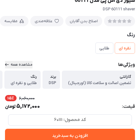
شیور دی اس پی مدل 60111
DSP 60111 shaver
اصلاح بدن آقایان
علاقه‌مندی
مقایسه
رنگ
نقره ای
طلایی
ویژگی‌ها
مشاهده همه
گارانتی
برند
رنگ
تضمین اصالت و سلامت کالا (اورجینال)
DSP
طلایی و نقره ای
15٪
6,060,000
5,172,000
قیمت:
تومان
کد محصول: 60111
افزودن به سبدخرید