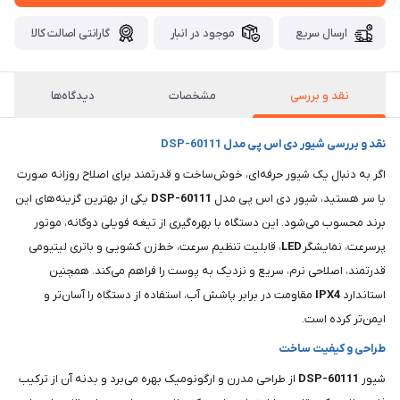
ارسال سریع
موجود در انبار
گارانتی اصالت کالا
نقد و بررسی
مشخصات
دیدگاه‌ها
نقد و بررسی شیور دی اس پی مدل DSP-60111
اگر به دنبال یک شیور حرفه‌ای، خوش‌ساخت و قدرتمند برای اصلاح روزانه صورت
یا سر هستید، شیور دی اس پی مدل
DSP-60111
یکی از بهترین گزینه‌های این
برند محسوب می‌شود. این دستگاه با بهره‌گیری از تیغه فویلی دوگانه، موتور
پرسرعت، نمایشگر
LED
، قابلیت تنظیم سرعت، خط‌زن کشویی و باتری لیتیومی
قدرتمند، اصلاحی نرم، سریع و نزدیک به پوست را فراهم می‌کند. همچنین
استاندارد
IPX4
مقاومت در برابر پاشش آب، استفاده از دستگاه را آسان‌تر و
ایمن‌تر کرده است.
طراحی و کیفیت ساخت
شیور
DSP-60111
از طراحی مدرن و ارگونومیک بهره می‌برد و بدنه آن از ترکیب