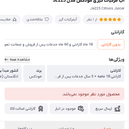
آب مرکبات گیری مودکس مدل JE225
Je225 Citruss Juicer
آبمرکبات گیر
علاقه‌مندی
مقایسه
از 1 نظر
گارانتی
بدون گارانتی
18 ماه گارانتی و 60 ماه خدمات پس از فروش و ضمانت تعویض
ویژگی‌ها
مشاهده همه
گارانتی
برند
کشور مبدأ بر
گارانتی 18 ماهه + 5 سال خدمات پس از فروش + ضمانت تعویض
مودکس
انگلستان (م
محصول مورد نظر موجود نمی‌باشد.
ارسال سریع
موجود در انبار
گارانتی اصالت کالا
معرفی
مشخصات
دیدگاه‌ها