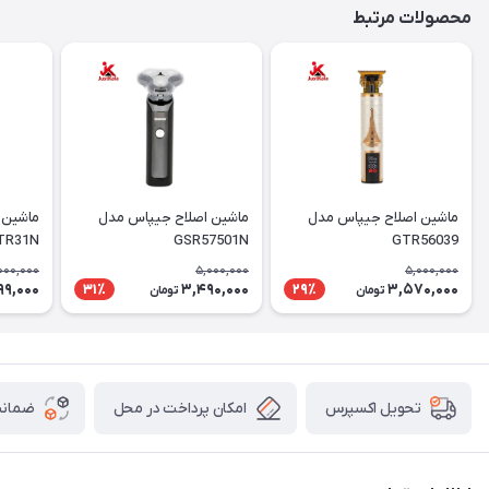
محصولات مرتبط
ماشین اصلاح جیپاس مدل
ماشین اصلاح جیپاس مدل
ماشین 
TR31N
GSR57501N
GTR56039
000,000
5,000,000
5,000,000
99,000
3,490,000
3,570,000
31٪
29٪
تومان
تومان
امکان پرداخت در محل
ضمانت
تحویل اکسپرس