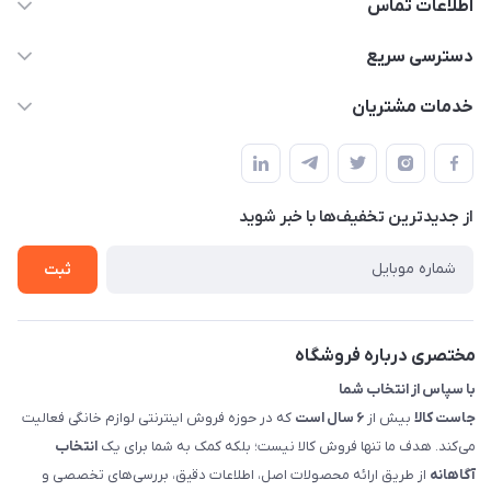
اطلاعات تماس
09398557137
دسترسی سریع
info@justkala.ir
لیست محصولات
خدمات مشتریان
بوشهر - چهار راه تامین اجتماعی به سمت ریشهر ، 100 متر بالاتر
مجله فروشگاه
راهنما
سمت چپ (فروشگاه صوتی عباسی) - "تحویل حضوری فقط با
حساب کاربری
هماهنگی"
پرسش های شما
تماس با ما
از جدید‌ترین تخفیف‌ها با‌ خبر شوید
شرایط و ضوابط گارانتی
درباره ما
روش های بازگرداندن کالا
ثبت
قوانین و مقررات جاست کالا
راهنمای خرید، پرداخت، پردازش
مختصری درباره فروشگاه
با سپاس از انتخاب شما
جاست کالا
بیش از
۶ سال است
که در حوزه فروش اینترنتی لوازم خانگی فعالیت
می‌کند. هدف ما تنها فروش کالا نیست؛ بلکه کمک به شما برای یک
انتخاب
آگاهانه
از طریق ارائه محصولات اصل، اطلاعات دقیق، بررسی‌های تخصصی و