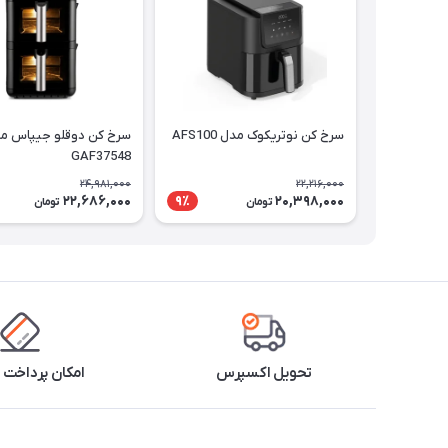
سرخ کن نوتریکوک مدل AFS100
سرخ کن دوقلو جیپاس م
GAF37548
24,981,000
22,216,000
22,686,000
20,398,000
9٪
تومان
تومان
تحویل اکسپرس
امکان پرداخت 