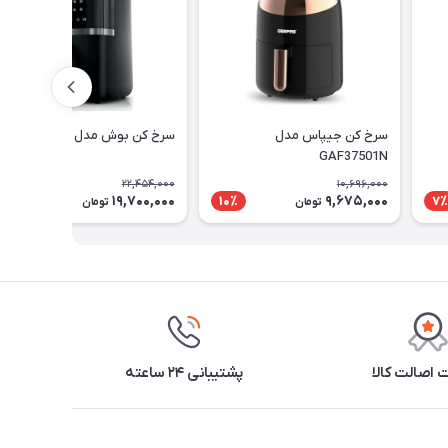
سرخ کن جیپاس مدل
سرخ کن بوش مدل MAF462B0
GAF37501N
22,454,000
10,696,000
19,700,000
9,675,000
13٪
10٪
7٪
تومان
تومان
اصالت کالا
پشتیبانی ۲۴ ساعته