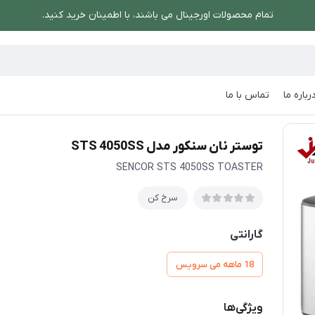
تمام محصولات اورجینال می باشند، با اطمینان خرید کنید.
رباره ما
تماس با ما
مدل STS 4050SS
توستر نان سنکور مدل STS 4050SS
SENCOR STS 4050SS TOASTER
سرخ کن
گارانتی
18 ماهه می سرویس
ویژگی‌ها