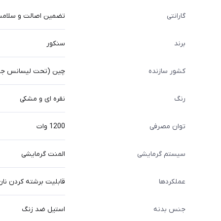
گارانتی
تضمین اصالت و سلامت ف
برند
سنکور
کشور سازنده
چین (تحت لیسانس جم
رنگ
نقره ای و مشکی
توان مصرفی
1200 وات
سیستم گرمایشی
المنت گرمایشی
عملکردها
قابلیت برشته کردن نان
جنس بدنه
استیل ضد زنگ