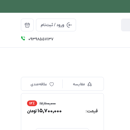
ورود / ثبت‌نام
09398557137
مقایسه
علاقه‌مندی
12٪
17,700,000
15,700,000
قیمت:
تومان