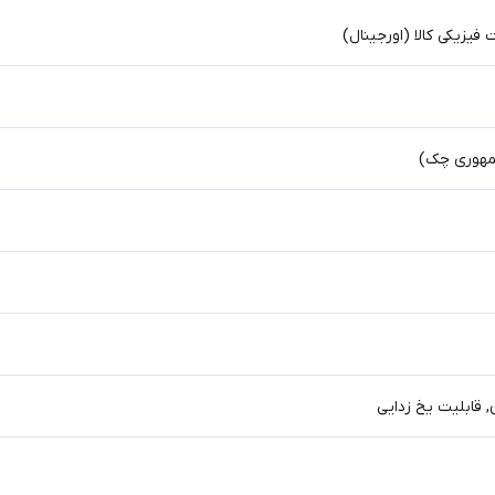
یزیکی کالا (اورجینال)
هوری چک)
, قابلیت یخ زدایی