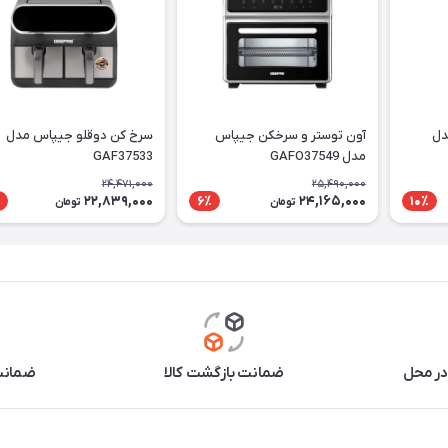
دل
آون توستر و سرخکن جیپاس
سرخ کن دوقلو جیپاس مدل
مدل GAFO37549
GAF37533
24,471,000
25,490,000
22,839,000
24,165,000
6٪
10٪
تومان
تومان
در محل
ضمانت بازگشت کالا
ضمانت 