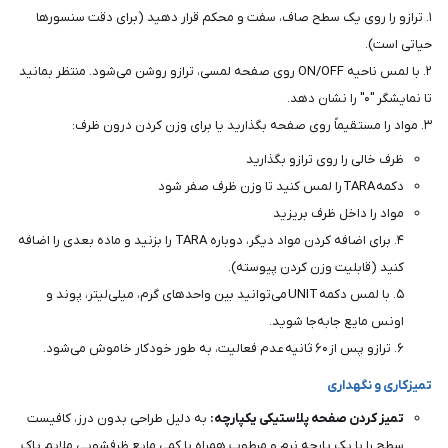
۱. ترازو را روی یک سطح صاف، سفت و محکم قرار دهید (برای دقت سنسورها
حیاتی است).
۲. با لمس ناحیه ON/OFF روی صفحه لمسی، ترازو روشن می‌شود. منتظر بمانید
تا نمایشگر "۰" را نشان دهد.
۳. مواد را مستقیماً روی صفحه بگذارید یا برای وزن کردن درون ظرف:
ظرف خالی را روی ترازو بگذارید
دکمه TARA را لمس کنید تا وزن ظرف صفر شود
مواد را داخل ظرف بریزید
۴. برای اضافه کردن مواد دیگر، دوباره TARA را بزنید و ماده بعدی را اضافه
کنید (قابلیت وزن کردن پیوسته).
۵. با لمس دکمه UNIT می‌توانید بین واحدهای گرم، میلی‌لیتر، پوند و
اونس مایع جابه‌جا شوید.
۶. ترازو پس از ۶۰ ثانیه عدم فعالیت، به طور خودکار خاموش می‌شود.
تمیزکاری و نگهداری
تمیز کردن صفحه پلاستیکی یکپارچه:
به دلیل طراحی بدون درز، کافیست
سطح را با یک پارچه نرم و مرطوب همراه با کمی مایع ظرفشویی ملایم پاک