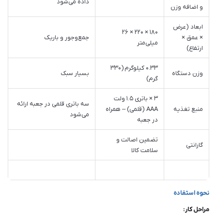
داده می‌شود
و اضافه وزن
ابعاد (عرض
۱۸۰ × ۲۲۰ × ۲۶
× عمق ×
جمع‌وجور و باریک
میلی‌متر
ارتفاع)
۰.۳۳ کیلوگرم (۳۳۰
وزن دستگاه
بسیار سبک
گرم)
۳ × باتری ۱.۵ ولت
سه باتری قلمی در جعبه ارائه
منبع تغذیه
AAA (قلمی) – همراه
می‌شود
در جعبه
تضمین اصالت و
گارانتی
سلامت کالا
نحوه استفاده
مراحل کار: