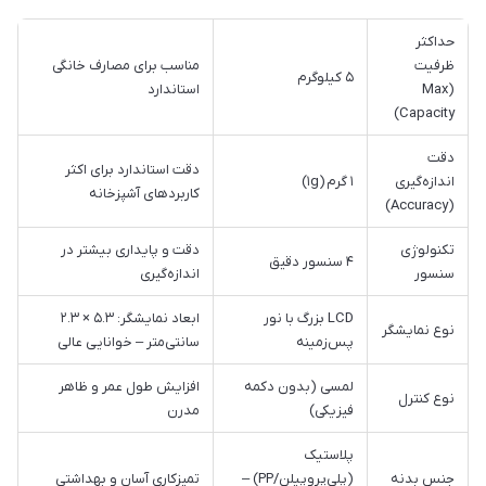
حداکثر
ظرفیت
مناسب برای مصارف خانگی
۵ کیلوگرم
(Max
استاندارد
Capacity)
دقت
دقت استاندارد برای اکثر
اندازه‌گیری
۱ گرم (۱g)
کاربردهای آشپزخانه
(Accuracy)
تکنولوژی
دقت و پایداری بیشتر در
۴ سنسور دقیق
سنسور
اندازه‌گیری
LCD بزرگ با نور
ابعاد نمایشگر: ۵.۳ × ۲.۳
نوع نمایشگر
پس‌زمینه
سانتی‌متر – خوانایی عالی
لمسی (بدون دکمه
افزایش طول عمر و ظاهر
نوع کنترل
فیزیکی)
مدرن
پلاستیک
جنس بدنه
(پلی‌پروپیلن/PP) –
تمیزکاری آسان و بهداشتی