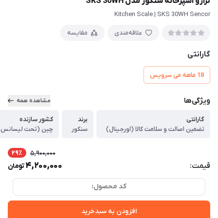
ترازو آشپزخانه سنکور مدل SKS 30WH
Kitchen Scale | SKS 30WH Sencor
علاقه‌مندی
مقایسه
گارانتی
18 ماهه می سرویس
ویژگی‌ها
مشاهده همه
گارانتی
برند
کشور سازنده
تضمین اصالت و سلامت کالا (اورجینال)
سنکور
چین (تحت لیسانس 
29٪
5,900,000
4,200,000
قیمت:
تومان
کد محصول:
افزودن به سبدخرید