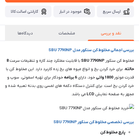
ارسال سریع
موجود در انبار
گارانتی اصالت کالا
نقد و بررسی
مشخصات
دیدگاه‌ها
بررسی اجمالی مخلوط کن سنکور مدل SBU 7790NP
مخلوط کن سنکور
7790NP
SBU
با قابلیت عملکرد چند کاره و تنظیمات سرعت
8
حالته
، برای خرد کردن یخ و انواع میوه های یخ زده کاربرد دارد. این مخلوط کن با
قدرت موتور
1800
واتی
خود، دارای
6
برنامه
خودکار برای تهیه اسموتی، سوپ و
خرد کردن یخ است. برای کنترل دستگاه دکمه های لمسی روی بدنه تعبیه شده و
مجهز به صفحه نمایش
LCD
می باشد.
بررسی تخصصی مخلوط کن سنکور SBU 7790NP
پارچ مخلوط کن