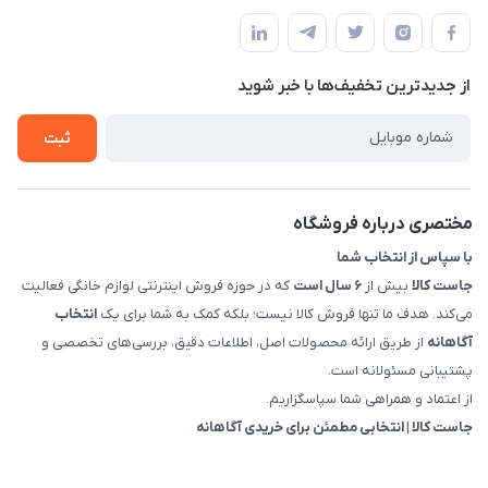
بوشهر - چهار راه تامین اجتماعی به سمت ریشهر ، 100 متر بالاتر
مجله فروشگاه
راهنما
سمت چپ (فروشگاه صوتی عباسی) - "تحویل حضوری فقط با
حساب کاربری
هماهنگی"
پرسش های شما
تماس با ما
از جدید‌ترین تخفیف‌ها با‌ خبر شوید
شرایط و ضوابط گارانتی
درباره ما
روش های بازگرداندن کالا
ثبت
قوانین و مقررات جاست کالا
راهنمای خرید، پرداخت، پردازش
مختصری درباره فروشگاه
با سپاس از انتخاب شما
جاست کالا
بیش از
۶ سال است
که در حوزه فروش اینترنتی لوازم خانگی فعالیت
می‌کند. هدف ما تنها فروش کالا نیست؛ بلکه کمک به شما برای یک
انتخاب
آگاهانه
از طریق ارائه محصولات اصل، اطلاعات دقیق، بررسی‌های تخصصی و
پشتیبانی مسئولانه است.
از اعتماد و همراهی شما سپاسگزاریم.
جاست کالا | انتخابی مطمئن برای خریدی آگاهانه