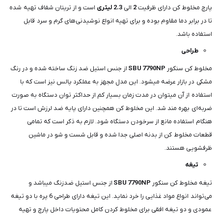
پارچ مخلوط کن دارای ظرفیت
2
الی
2.3
ل
یتری
است و از تریتان شفاف تهیه شده
تا در برابر دما مقاوم بوده و برای تهیه انواع نوشیدنی‌های گرم و سرد قابل
استفاده باشد.
طراحی
مخلوط کن سنکور
7790NP
SBU
از جنس استیل ضد زنگ ساخته شده و در رنگ
مشکی در بازار عرضه میشود. این مدل مجهز به عملکرد پالس نیز است که با
استفاده از آن میتوان در مدت زمان بسیار کم از حداکثر توان دستگاه به صورت
ضربه‌ای بهره مند شد. این مخلوط کن همچنین دارای پایه ضد لرزش است تا در
هنگام استفاده مانع از سرخودن دستگاه شود. لازم به ذکر است که تمامی
قطعات مخلوط کن از بدنه اصلی جدا شده و قابل شست و شو در ماشین
ظرفشویی هستند.
تیغه
تیغه مخلوط کن سنکور
7790NP
SBU
از جنس استیل ضدزنگ میباشد و
می‌تواند انواع مواد غذایی را خرد نماید. این تیغه دارای طراحی 6 پره با دو تیغه
عمودی و دو تیغه افقی برای مخلوط کردن کامل محتویات داخل پارچ و تهیه