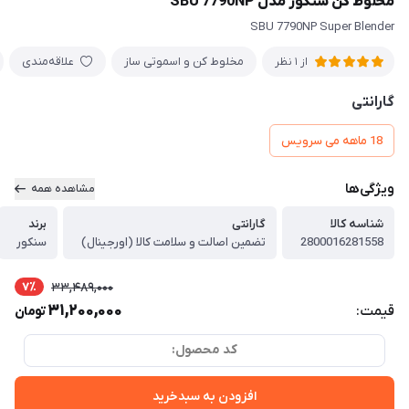
مخلوط کن سنکور مدل SBU 7790NP
SBU 7790NP Super Blender
مخلوط کن و اسموتی ساز
علاقه‌مندی
از 1 نظر
گارانتی
18 ماهه می سرویس
ویژگی‌ها
مشاهده همه
شناسه کالا
گارانتی
برند
2800016281558
تضمین اصالت و سلامت کالا (اورجینال)
سنکور
7٪
33,489,000
31,200,000
قیمت:
تومان
کد محصول:
افزودن به سبدخرید