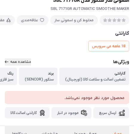
اسموتی ساز سنکور مدل SBL 7171GR
SBL 7171GR AUTOMATIC SMOOTHIE MAKER
مخلوط کن و اسموتی ساز
علاقه‌مندی
مقا
گارانتی
18 ماهه می سرویس
ویژگی‌ها
مشاهده همه
گارانتی
برند
رنگ
تضمین اصالت و سلامت کالا (اورجینال)
سنکور (SENCOR)
سبز فلزی (een
محصول مورد نظر موجود نمی‌باشد.
ارسال سریع
موجود در انبار
گارانتی اصالت کالا
معرفی
معرفی محصول
مشخصات
دیدگاه‌ها