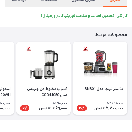
گارانتی : تضمین اصالت و سلامت فیزیکی کالا (اورجینال)
محصولات مرتبط
غذاساز نینجا مدل BN801
آسیاب مخلوط کن جیپاس
مدل GSB44050
130WH
500,000
15,498,000
53,795,000
00,000
14,469,000
45,700,000
7٪
16٪
تومان
تومان