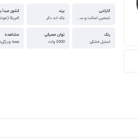
گارانتی
برند
کشور مبدأ بر
تضمین اصالت و سلامت کالا (اورجینال)
بلک اند دکر
آمریکا (مونت
رنگ
توان مصرفی
مشاهده
استیل مشکی
2000 وات
همه ویژگی‌ه