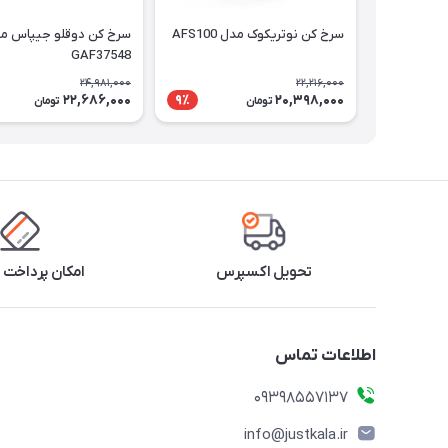
سرخ کن نوتریکوک مدل AFS100
سرخ کن دوقلو جیپاس م
GAF37548
24,981,000
22,216,000
22,686,000
20,398,000
9٪
تومان
تومان
تحویل اکسپرس
امکان پرداخت 
اطلاعات تماس
09398557137
info@justkala.ir