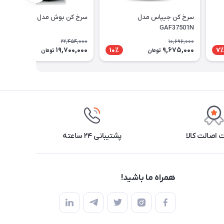
سرخ کن جیپاس مدل
سرخ کن بوش مدل MAF462B0
GAF37501N
22,454,000
10,696,000
19,700,000
9,675,000
13٪
10٪
7٪
تومان
تومان
اصالت کالا
پشتیبانی ۲۴ ساعته
همراه ما باشید!