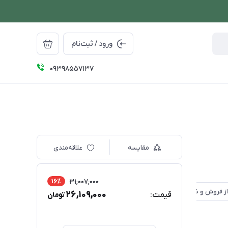
ورود / ثبت‌نام
09398557137
مقایسه
علاقه‌مندی
16٪
31,007,000
26,109,000
قیمت:
تومان