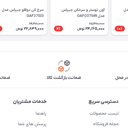
دل
آون توستر و سرخکن جیپاس
سرخ کن دوقلو جیپاس مدل
مدل GAFO37549
GAF37533
24,471,000
25,490,000
22,839,000
24,165,000
6٪
10٪
تومان
تومان
در محل
ضمانت بازگشت کالا
ضمانت 
دسترسی سریع
خدمات مشتریان
لیست محصولات
راهنما
مجله فروشگاه
پرسش های شما