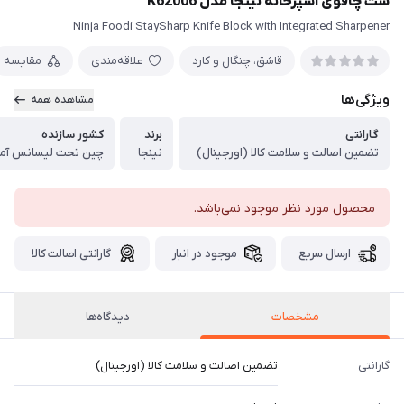
ست چاقوی آشپزخانه نینجا مدل K62006
Ninja Foodi StaySharp Knife Block with Integrated Sharpener
قاشق، چنگال و کارد
علاقه‌مندی
مقایسه
ویژگی‌ها
مشاهده همه
گارانتی
برند
کشور سازنده
تضمین اصالت و سلامت کالا (اورجینال)
نینجا
چین تحت لیسانس آمر
محصول مورد نظر موجود نمی‌باشد.
ارسال سریع
موجود در انبار
گارانتی اصالت کالا
مشخصات
دیدگاه‌ها
گارانتی
تضمین اصالت و سلامت کالا (اورجینال)