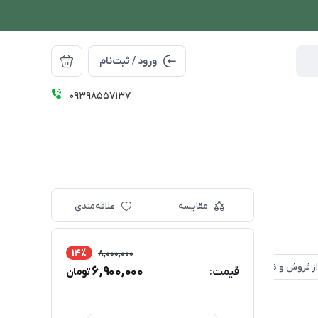
ورود / ثبت‌نام
09398557137
مقایسه
علاقه‌مندی
14٪
8,000,000
6,900,000
قیمت:
تومان