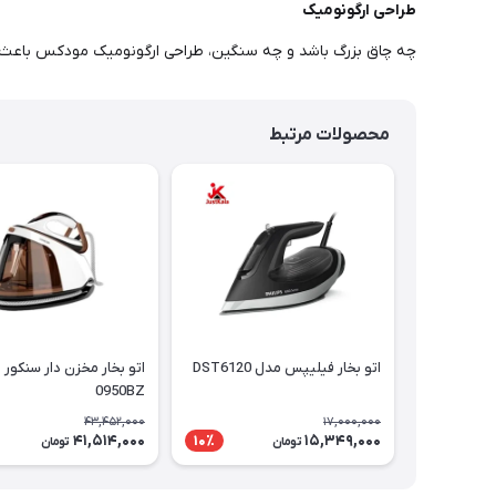
طراحی ارگونومیک
چه چاق بزرگ باشد و چه سنگین، طراحی ارگونومیک مودکس باعث م
محصولات مرتبط
اتو بخار فیلیپس مدل DST6120
0950BZ
43,452,000
17,000,000
41,514,000
15,349,000
10٪
تومان
تومان