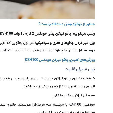
منظور از دوکاره بودن دستگاه چیست؟
وقتی می‌گوییم چاقو تیزکن برقی مودکس 2 کاره 18 وات KSH100 “دوکاره” است، یعنی این دستگاه کارش را به صورت حرفه‌ای و با دو عملکرد متفاوت انجام می‌دهد.
اول، تیز کردن چاقوهای فلزی و سرامیکی؛
هر نوع چاقویی که دارید
دوم، صیقل دادن لبه چاقو؛
بعد از تیز شدن، لبه صاف و یکنواخت 
ویژگی‌های کلیدی چاقو تیزکن مودکس KSH100
توان مصرفی 18 وات
خوشبختانه این چاقو تیزکن با مصرف انرژی پایین طراحی شده، ام
افزایش هزینه برق یا داغ شدن بیش از حد باشید.
سیستم تیزکن سه مرحله‌ای
مودکس KSH100 با سیستم سه مرحله‌ای هوشمند، چاقو
مرحله‌ای که پایه هر برش حرفه‌ای است.