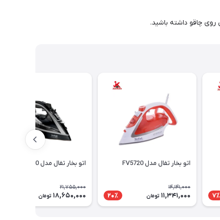
روی چاقو داشته باشید.
اتو بخار تفال مدل FV5720
اتو بخار تفال مدل FV9850
21,755,000
14,141,000
18,650,000
11,341,000
15٪
20٪
7٪
تومان
تومان