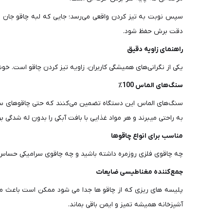
سپس نوبت به تیز کردن واقعی می‌رسد؛ جایی که لبه چاقو جان می‌
دقت برش حفظ شود.
راهنمای زاویه دقیق
یکی از نگرانی‌های همیشگی کاربران، زاویه تیز کردن چاقو است. خوشبختانه مودکس KSH100 با داشتن راهنمای زاویه دقیق، این دغدغه را برطرف کرده و هر چاقویی را
سنگ‌های الماس 100٪
سنگ‌های الماس این دستگاه تضمین می‌کنند که حتی چاقوهای سخت 
به راحتی میبرند و هر مواد غذایی با بافت آبکی را بدون له شدگی 
مناسب برای انواع چاقوها
چه چاقوی فلزی روزمره داشته باشید و چه چاقوی سرامیکی حساس، ا
جمع‌کننده مغناطیسی ضایعات
پلیسه های ریزی که از چاقو ها جدا می شود ممکن است باعث مش
آشپزخانه همیشه تمیز و ایمن باقی بماند.