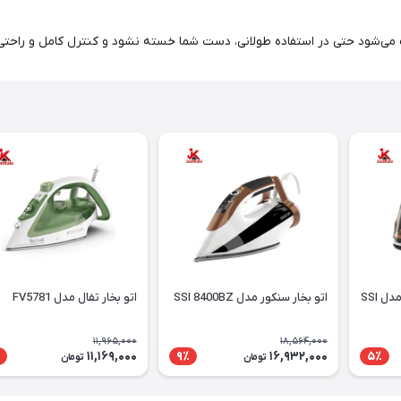
ی‌شود حتی در استفاده طولانی، دست شما خسته نشود و کنترل کامل و راحتی 
اتو بخار مخزن دار سنکور مدل SSI
اتو بخار سنکور مدل SSI 8400BZ
اتو بخار تفال مدل FV5781
11,965,000
18,564,000
11,169,000
16,932,000
9٪
5٪
تومان
تومان