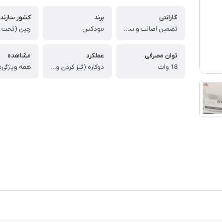
گارانتی
برند
کشور سازند
تضمین اصالت و سلامت کالا (اورجینال)
مودکس
توان مصرفی
عملکرد
مشاهده
18 وات
دوکاره (تیز کردن و صیقلی کردن)
همه ویژگی‌ه