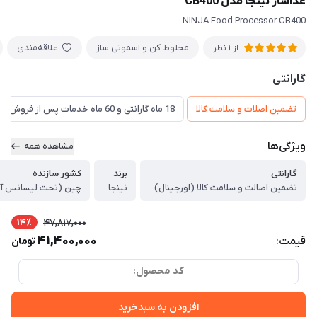
غذاساز نینجا مدل CB400
NINJA Food Processor CB400
مخلوط کن و اسموتی ساز
علاقه‌مندی
از 1 نظر
گارانتی
تضمین اصلات و سلامت کالا
18 ماه گارانتی و 60 ماه خدمات پس از فروش و ضمانت تعویض
ویژگی‌ها
مشاهده همه
گارانتی
برند
کشور سازنده
تضمین اصالت و سلامت کالا (اورجینال)
نینجا
چین (تحت لیسانس آم
14٪
47,817,000
41,400,000
قیمت:
تومان
کد محصول:
افزودن به سبدخرید