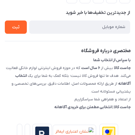
حساب کاربری
هماهنگی"
پرسش های شما
تماس با ما
از جدید‌ترین تخفیف‌ها با‌ خبر شوید
شرایط و ضوابط گارانتی
درباره ما
روش های بازگرداندن کالا
ثبت
قوانین و مقررات جاست کالا
راهنمای خرید، پرداخت، پردازش
مختصری درباره فروشگاه
با سپاس از انتخاب شما
جاست کالا
بیش از
۶ سال است
که در حوزه فروش اینترنتی لوازم خانگی فعالیت
می‌کند. هدف ما تنها فروش کالا نیست؛ بلکه کمک به شما برای یک
انتخاب
آگاهانه
از طریق ارائه محصولات اصل، اطلاعات دقیق، بررسی‌های تخصصی و
پشتیبانی مسئولانه است.
از اعتماد و همراهی شما سپاسگزاریم.
جاست کالا | انتخابی مطمئن برای خریدی آگاهانه