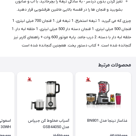
تمیز کردن بدون دردسر - به سادگی تیغه را بچرخانید، با آب و صابون
بشویید و فنجان ها را در قفسه بالایی ماشین ظرفشویی قرار دهید.
چیزی که می گیرید: 1 تیغه استخراج، 1 تیغه فرز، 1 فنجان 700 میلی لیتری، 1
فنجان 500 میلی لیتری، 1 فنجان دسته دار 500 میلی لیتری، 1 حلقه لبه دار، 1
حلقه لبه دار با دسته، 2 درب جامد، پایه موتور 600 وات + راهنمای کاربر نیز
گنجانده شده است. + کتاب دستور پخت. همچنین گنجانده شده است
محصولات مرتبط
غذاساز نینجا مدل BN801
آسیاب مخلوط کن جیپاس
مدل GSB44050
130WH
500,000
15,498,000
53,795,000