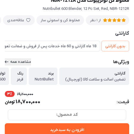
مخلوط کن نوتریبولت مدل NBR-1212R
Nutribullet 600 Blender, 12 Pc Set, Red, NBR-1212R
مخلوط کن و اسموتی ساز
علاقه‌مندی
از 1 نظر
گارانتی
بدون گارانتی
18 ماه گارانتی و 60 ماه خدمات پس از فروش و ضمانت تعویض
ویژگی‌ها
مشاهده همه
گارانتی
برند
رنگ
توا
تضمین اصالت و سلامت کالا (اورجینال)
NutriBullet
قرمز
600 وا
3٪
19,200,000
18,700,000
قیمت:
تومان
کد محصول:
افزودن به سبدخرید