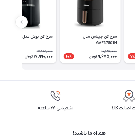
سرخ کن جیپاس مدل
سرخ کن بوش مدل MAF462B0
GAF37501N
22,454,000
10,696,000
17,990,000
9,675,000
20٪
10٪
7٪
تومان
تومان
اصالت کالا
پشتیبانی ۲۴ ساعته
همراه ما باشید!