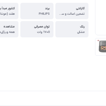
گارانتی
برند
کشور مبدأ بر
تضمین اصالت و سلامت کالا (اورجینال)
PHILIPS
هلند (مونتا
رنگ
توان مصرفی
مشاهده
مشکی
1۷۰0 وات
همه ویژگی‌ه