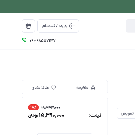
ورود / ثبت‌نام
09398557137
مقایسه
علاقه‌مندی
18٪
18,743,000
15,390,000
قیمت:
تومان