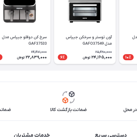
دل
آون توستر و سرخکن جیپاس
سرخ کن دوقلو جیپاس مدل
مدل GAFO37549
GAF37533
24,471,000
25,490,000
22,839,000
24,165,000
6٪
10٪
تومان
تومان
در محل
ضمانت بازگشت کالا
ضمانت 
دسترسی سریع
خدمات مشتریان