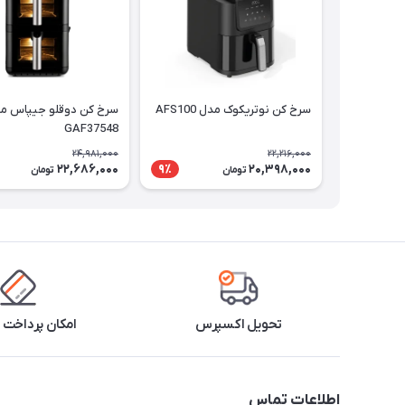
سرخ کن نوتریکوک مدل AFS100
سرخ کن دوقلو جیپاس م
GAF37548
24,981,000
22,216,000
22,686,000
20,398,000
9٪
تومان
تومان
تحویل اکسپرس
امکان پرداخت 
اطلاعات تماس