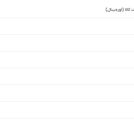
الا (اورجینال)