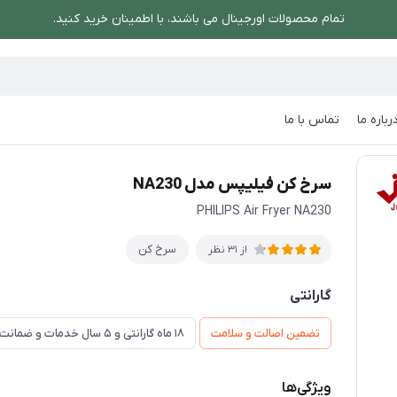
تمام محصولات اورجینال می باشند، با اطمینان خرید کنید.
رباره ما
تماس با ما
س مدل NA230
سرخ کن فیلیپس مدل NA230
PHILIPS Air Fryer NA230
سرخ کن
از 31 نظر
گارانتی
تضمین اصالت و سلامت
۱۸ ماه گارانتی و ۵ سال خدمات و ضمانت تعویض
ویژگی‌ها