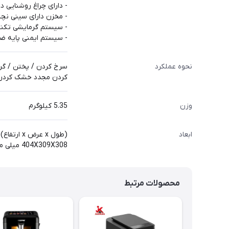
- دارای چراغ روشنایی د
- مخزن دارای سینی ن
- سیستم گرمایشی تکنولوژی ir
- سیستم ایمنی پایه 
نحوه عملکرد
سرخ کردن / پختن / گر
کردن مجدد خشک کردن م
وزن
5.35 کیلوگرم
ابعاد
(طول x عرض x ارتفاع)
404X309X308 میلی متر
محصولات مرتبط