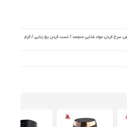
غن سرخ کردن مواد غذایی منجمد / تست کردن یخ زدایی / گرم