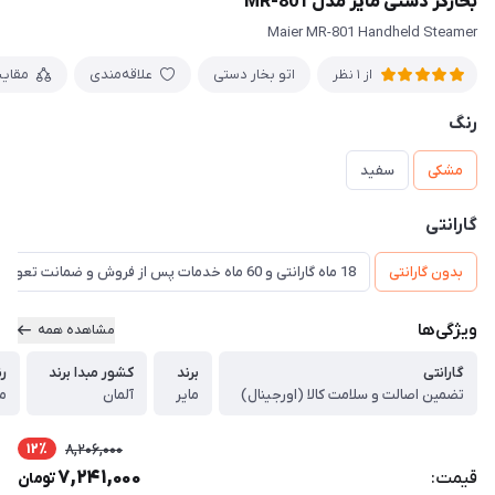
بخارگر دستی مایر مدل MR-801
Maier MR-801 Handheld Steamer
اتو بخار دستی
علاقه‌مندی
مقای
از 1 نظر
رنگ
مشکی
سفید
گارانتی
بدون گارانتی
18 ماه گارانتی و 60 ماه خدمات پس از فروش و ضمانت تعویض
ویژگی‌ها
مشاهده همه
گارانتی
برند
کشور مبدا برند
ر
تضمین اصالت و سلامت کالا (اورجینال)
مایر
آلمان
م
12٪
8,206,000
7,241,000
قیمت:
تومان