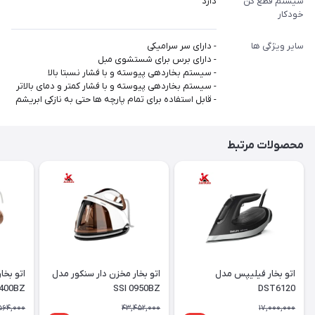
سیستم قطع کن
دارد
خودکار
سایر ویژگی ها
- دارای سر سرامیکی
- دارای برس برای شستشوی مبل
- سیستم بخاردهی پیوسته و با فشار نسبتا بالا
- سیستم بخاردهی پیوسته و با فشار کمتر و دمای بالاتر
- قابل استفاده برای تمام پارچه ها حتی به نازکی ابریشم
محصولات مرتبط
اتو بخار فیلیپس مدل
اتو بخار مخزن دار سنکور مدل
400BZ
SSI 0950BZ
DST6120
564,000
43,452,000
17,000,000