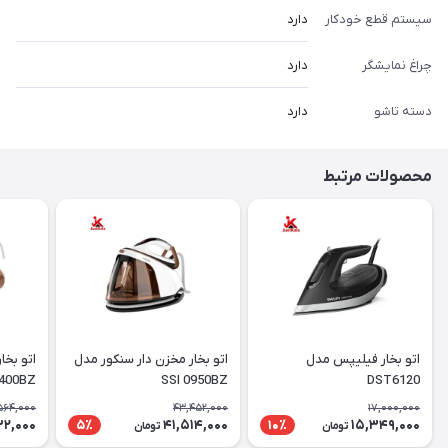
سیستم قطع خودکار
دارد
چراغ نمایشگر
دارد
دسته تاشو
دارد
محصولات مرتبط
اتو بخار فیلیپس مدل
اتو بخار مخزن دار سنکور مدل
400BZ
SSI 0950BZ
DST6120
564,000
43,452,000
17,000,000
32,000
41,514,000
15,349,000
5٪
10٪
تومان
تومان