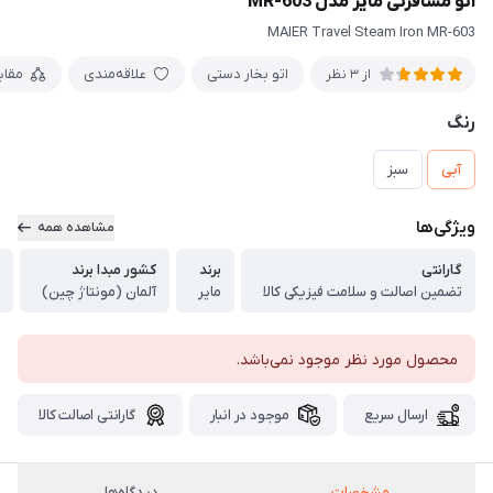
اتو مسافرتی مایر مدل MR-603
MAIER Travel Steam Iron MR-603
اتو بخار دستی
علاقه‌مندی
مقا
از 3 نظر
رنگ
آبی
سبز
ویژگی‌ها
مشاهده همه
گارانتی
برند
کشور مبدا برند
تضمین اصالت و سلامت فیزیکی کالا
مایر
آلمان (مونتاژ چین)
محصول مورد نظر موجود نمی‌باشد.
ارسال سریع
موجود در انبار
گارانتی اصالت کالا
مشخصات
دیدگاه‌ها