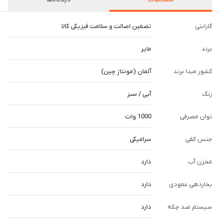
گارانتی
تضمین اصالت و سلامت فیزیکی کالا
برند
مایر
کشور مبدا برند
آلمان (مونتاژ چین)
رنگ
آبی / سبز
توان مصرفی
1000 وات
جنس کفی
سرامیکی
مخزن آب
دارد
بخاردهی عمودی
دارد
سیستم ضد چکه
دارد