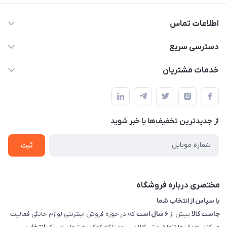
اطلاعات تماس
09398557137
دسترسی سریع
info@justkala.ir
لیست محصولات
خدمات مشتریان
بوشهر - چهار راه تامین اجتماعی به سمت ریشهر ، 100 متر بالاتر
مجله فروشگاه
راهنما
سمت چپ (فروشگاه صوتی عباسی) - "تحویل حضوری فقط با
حساب کاربری
هماهنگی"
پرسش های شما
تماس با ما
از جدید‌ترین تخفیف‌ها با‌ خبر شوید
شرایط و ضوابط گارانتی
درباره ما
روش های بازگرداندن کالا
ثبت
قوانین و مقررات جاست کالا
راهنمای خرید، پرداخت، پردازش
مختصری درباره فروشگاه
با سپاس از انتخاب شما
جاست کالا
بیش از
۶ سال است
که در حوزه فروش اینترنتی لوازم خانگی فعالیت