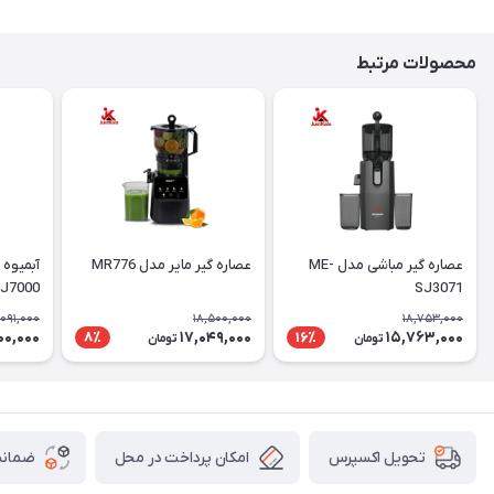
محصولات مرتبط
عصاره گیر مباشی مدل ME-
عصاره گیر مایر مدل MR776
آبمیوه 
J7000
SJ3071
,091,000
18,500,000
18,753,000
00,000
17,049,000
15,763,000
8٪
16٪
تومان
تومان
امکان پرداخت در محل
ضمانت
تحویل اکسپرس