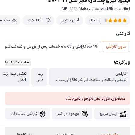
آبمیوه گیری چند کاره مایر مدل MR-1111
MR_1111 Maier Juicer And Blender 4in1
آبمیوه گیری
علاقه‌مندی
مقایس
از 3 نظر
گارانتی
بدون گارانتی
18 ماه گارانتی و 60 ماه خدمات پس از فروش و ضمانت تعویض
ویژگی‌ها
مشاهده همه
گارانتی
برند
کشور مبدا برند
تضمین اصالت و سلامت فیزیکی کالا (اورجینال)
مایر
آلمان
محصول مورد نظر موجود نمی‌باشد.
ارسال سریع
موجود در انبار
گارانتی اصالت کالا
نقد و بررسی
مشخصات
دیدگاه‌ها