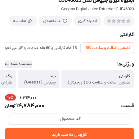
آبمیوه گیری جیپاس مدل GJE46023
Geepas Digital Juice Extractor GJE46023
آبمیوه گیری
علاقه‌مندی
مقایسه
گارانتی
تضمین اصالت و سلامت کالا
18 ماه گارانتی و 60 ماه خدمات و گارانتی تعویض
ویژگی‌ها
مشاهده همه
گارانتی
برند
رنگ
تضمین اصالت و سلامت کالا (اورجینال)
جیپاس (Geepas)
نقره‌ای
10٪
16,314,000
14,784,000
قیمت:
تومان
کد محصول:
افزودن به سبدخرید