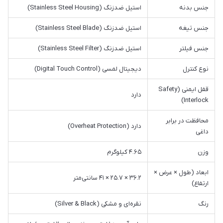
جنس بدنه
استیل ضدزنگ (Stainless Steel Housing)
جنس تیغه
استیل ضدزنگ (Stainless Steel Blade)
جنس فیلتر
استیل ضدزنگ (Stainless Steel Filter)
نوع کنترل
دیجیتال لمسی (Digital Touch Control)
قفل ایمنی (Safety
دارد
Interlock)
محافظت در برابر
دارد (Overheat Protection)
داغی
وزن
۴.۶۵ کیلوگرم
ابعاد (طول × عرض ×
۳۶.۲ × ۲۵.۷ × ۴۱ سانتی‌متر
ارتفاع)
رنگ
نقره‌ای و مشکی (Silver & Black)