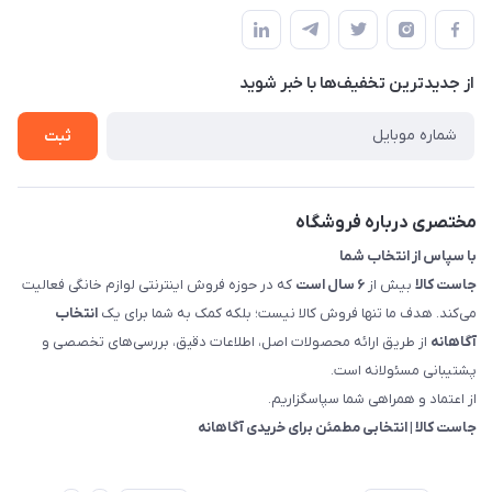
مجله فروشگاه
راهنما
سمت چپ (فروشگاه صوتی عباسی) - "تحویل حضوری فقط با
حساب کاربری
هماهنگی"
پرسش های شما
تماس با ما
از جدید‌ترین تخفیف‌ها با‌ خبر شوید
شرایط و ضوابط گارانتی
درباره ما
روش های بازگرداندن کالا
ثبت
قوانین و مقررات جاست کالا
راهنمای خرید، پرداخت، پردازش
مختصری درباره فروشگاه
با سپاس از انتخاب شما
جاست کالا
بیش از
۶ سال است
که در حوزه فروش اینترنتی لوازم خانگی فعالیت
می‌کند. هدف ما تنها فروش کالا نیست؛ بلکه کمک به شما برای یک
انتخاب
آگاهانه
از طریق ارائه محصولات اصل، اطلاعات دقیق، بررسی‌های تخصصی و
پشتیبانی مسئولانه است.
از اعتماد و همراهی شما سپاسگزاریم.
جاست کالا | انتخابی مطمئن برای خریدی آگاهانه