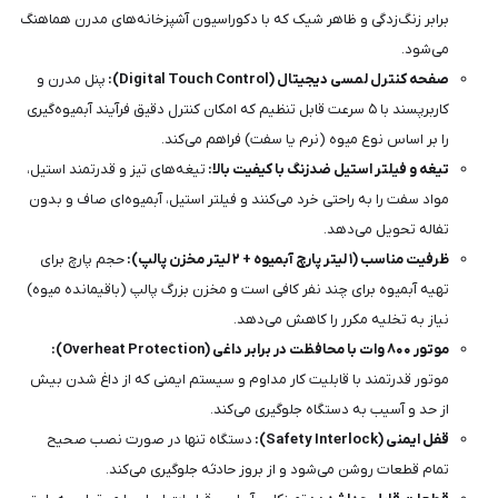
برابر زنگ‌زدگی و ظاهر شیک که با دکوراسیون آشپزخانه‌های مدرن هماهنگ
می‌شود.
صفحه کنترل لمسی دیجیتال (Digital Touch Control):
پنل مدرن و
کاربرپسند با ۵ سرعت قابل تنظیم که امکان کنترل دقیق فرآیند آبمیوه‌گیری
را بر اساس نوع میوه (نرم یا سفت) فراهم می‌کند.
تیغه و فیلتر استیل ضدزنگ با کیفیت بالا:
تیغه‌های تیز و قدرتمند استیل،
مواد سفت را به راحتی خرد می‌کنند و فیلتر استیل، آبمیوه‌ای صاف و بدون
تفاله تحویل می‌دهد.
ظرفیت مناسب (۱ لیتر پارچ آبمیوه + ۲ لیتر مخزن پالپ):
حجم پارچ برای
تهیه آبمیوه برای چند نفر کافی است و مخزن بزرگ پالپ (باقیمانده میوه)
نیاز به تخلیه مکرر را کاهش می‌دهد.
موتور ۸۰۰ وات با محافظت در برابر داغی (Overheat Protection):
موتور قدرتمند با قابلیت کار مداوم و سیستم ایمنی که از داغ شدن بیش
از حد و آسیب به دستگاه جلوگیری می‌کند.
قفل ایمنی (Safety Interlock):
دستگاه تنها در صورت نصب صحیح
تمام قطعات روشن می‌شود و از بروز حادثه جلوگیری می‌کند.