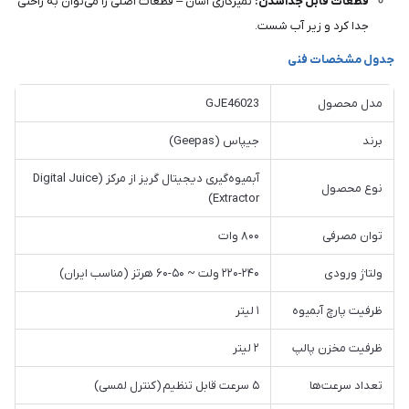
قطعات قابل جداشدن:
تمیزکاری آسان – قطعات اصلی را می‌توان به راحتی
جدا کرد و زیر آب شست.
جدول مشخصات فنی
مدل محصول
GJE46023
برند
جیپاس (Geepas)
آبمیوه‌گیری دیجیتال گریز از مرکز (Digital Juice
نوع محصول
Extractor)
توان مصرفی
۸۰۰ وات
ولتاژ ورودی
۲۲۰-۲۴۰ ولت ~ ۵۰-۶۰ هرتز (مناسب ایران)
ظرفیت پارچ آبمیوه
۱ لیتر
ظرفیت مخزن پالپ
۲ لیتر
تعداد سرعت‌ها
۵ سرعت قابل تنظیم (کنترل لمسی)