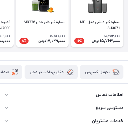
عصاره گیر مباشی مدل ME-
عصاره گیر مایر مدل MR776
آبمیوه 
J7000
SJ3071
,091,000
18,500,000
18,753,000
00,000
17,049,000
15,763,000
8٪
16٪
تومان
تومان
امکان پرداخت در محل
ضمانت
تحویل اکسپرس
اطلاعات تماس
09398557137
دسترسی سریع
info@justkala.ir
لیست محصولات
خدمات مشتریان
بوشهر - چهار راه تامین اجتماعی به سمت ریشهر ، 100 متر بالاتر