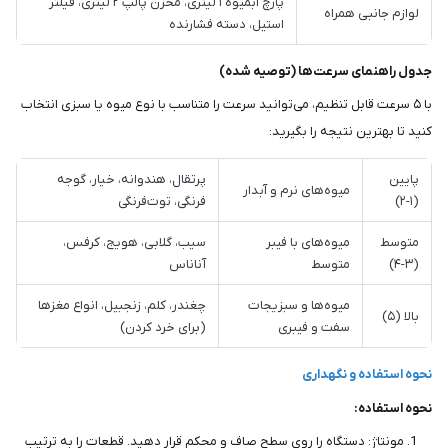
پارچ آبمیوه ۱ لیتری، مخزن پالپ ۲ لیتری، فیلتر
لوازم جانبی همراه
استیل، دسته فشارنده
جدول راهنمای سرعت‌ها (توصیه شده)
با ۵ سرعت قابل تنظیم، می‌توانید سرعت را متناسب با نوع میوه یا سبزی انتخاب
کنید تا بهترین نتیجه را بگیرید:
پایین
پرتقال، هندوانه، خیار، گوجه
میوه‌های نرم و آبدار
(۱-۲)
فرنگی، توت‌فرنگی
متوسط
میوه‌های با فیبر
سیب، گلابی، هویج، کرفس،
(۳-۴)
متوسط
آناناس
میوه‌ها و سبزیجات
چغندر، کلم، زنجبیل، انواع مغزها
بالا (۵)
سفت و فیبری
(برای خرد کردن)
نحوه استفاده و نگهداری
نحوه استفاده:
مونتاژ: دستگاه را روی سطح صاف و محکم قرار دهید. قطعات را به ترتیب