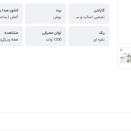
گارانتی
برند
کشور مبدا بر
تضمین اصالت و سلامت کالا (اورجینال)
بوش
رنگ
توان مصرفی
مشاهده
نقره ای
1200 وات
همه ویژگی‌ه