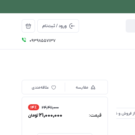
ورود / ثبت‌نام
09398557137
مقایسه
علاقه‌مندی
14٪
24,411,000
21,000,000
قیمت:
تومان