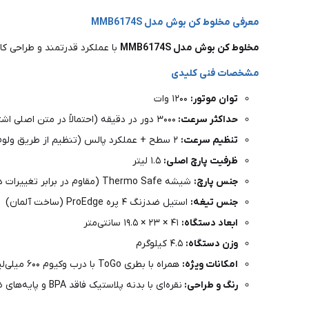
معرفی مخلوط کن بوش مدل MMB6174S
مخلوط کن بوش مدل MMB6174S
با عملکرد قدرتمند و طراحی کا
مشخصات فنی کلیدی
توان موتور:
۱۲۰۰ وات
حداکثر سرعت:
۳۰۰۰ دور در دقیقه (احتمالاً در متن اصلی اشتباه تایپی بوده و منظور ۳۰۰۰۰ دور در دقیقه است، مشابه مدل‌های همرده)
تنظیم سرعت:
۲ سطح + عملکرد پالس (تنظیم از طریق ولوم چرخشی روی بدنه)
ظرفیت پارچ اصلی:
۱.۵ لیتر
جنس پارچ:
شیشه Thermo Safe (مقاوم در برابر تغییرات دما)
جنس تیغه:
استیل ضدزنگ ۴ پره ProEdge (ساخت آلمان)
ابعاد دستگاه:
۴۱ × ۲۳ × ۱۹.۵ سانتی‌متر
وزن دستگاه:
۴.۵ کیلوگرم
ا
مکانات ویژه:
همراه با بطری ToGo با درب وکیوم ۶۰۰ میلی‌لیتری
رن
گ و طراحی:
نقره‌ای با بدنه پلاستیک فاقد BPA و پایه‌های ضدلغزش