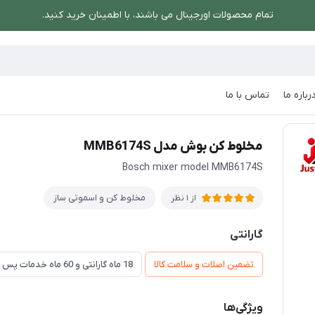
تمام محصولات اورجینال می باشند، با اطمینان خرید کنید.
رباره ما
تماس با ما
ساز
/
مخلوط کن بوش مدل MMB6174S
مخلوط کن بوش مدل MMB6174S
Bosch mixer model MMB6174S
مخلوط کن و اسموتی ساز
از 1 نظر
گارانتی
تضمین اصلات و سلامت کالا
18 ماه گارانتی و 60 ماه خدمات پس از فروش و ضمانت تعویض
ویژگی‌ها