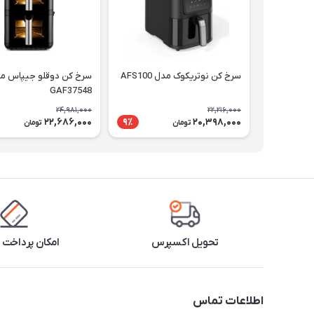
سرخ کن نوتریکوک مدل AFS100
سرخ کن دوقلو جیپاس م
GAF37548
24,981,000
22,216,000
22,686,000
20,398,000
9٪
تومان
تومان
تحویل اکسپرس
امکان پرداخت 
اطلاعات تماس