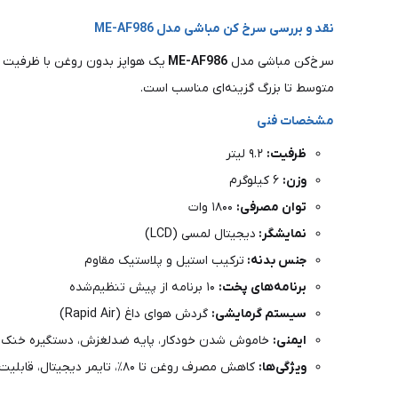
نقد و بررسی سرخ کن مباشی مدل ME-AF986
سرخ‌کن مباشی مدل
ME-AF986
یک هواپز بدون روغن با ظرفیت
متوسط تا بزرگ گزینه‌ای مناسب است.
مشخصات فنی
ظرفیت:
۹.۲ لیتر
وزن:
۶ کیلوگرم
توان مصرفی:
۱۸۰۰ وات
نمایشگر:
دیجیتال لمسی (LCD)
جنس بدنه:
ترکیب استیل و پلاستیک مقاوم
برنامه‌های پخت:
۱۰ برنامه از پیش تنظیم‌شده
سیستم گرمایشی:
گردش هوای داغ (Rapid Air)
ا
یمنی:
خاموش شدن خودکار، پایه ضدلغزش، دستگیره خنک
ویژگی‌ها:
کاهش مصرف روغن تا ۸۰٪، تایمر دیجیتال، قابلیت شست‌وشوی قطعات در ماشین ظرفشویی