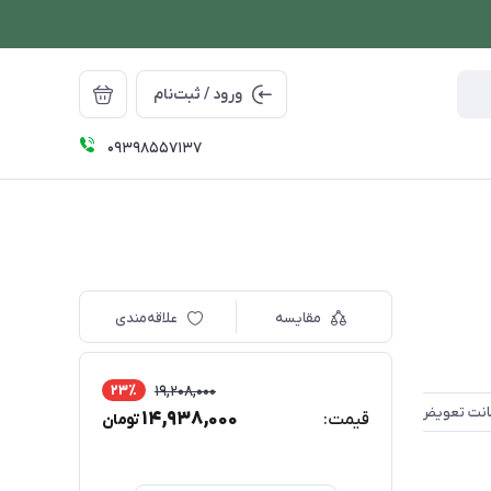
ورود / ثبت‌نام
09398557137
مقایسه
علاقه‌مندی
23٪
19,208,000
14,938,000
قیمت:
تومان