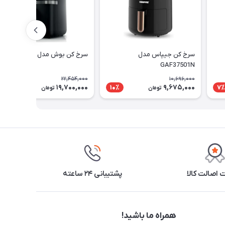
سرخ کن جیپاس مدل
سرخ کن بوش مدل MAF462B0
GAF37501N
22,454,000
10,696,000
19,700,000
9,675,000
13٪
10٪
7٪
تومان
تومان
اصالت کالا
پشتیبانی ۲۴ ساعته
همراه ما باشید!