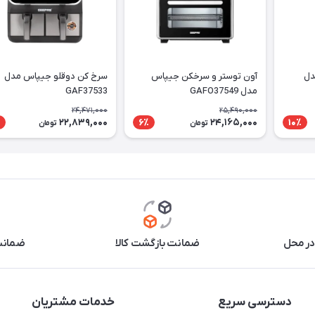
دل
آون توستر و سرخکن جیپاس
سرخ کن دوقلو جیپاس مدل
مدل GAFO37549
GAF37533
24,471,000
25,490,000
22,839,000
24,165,000
6٪
10٪
تومان
تومان
در محل
ضمانت بازگشت کالا
ضمانت 
دسترسی سریع
خدمات مشتریان