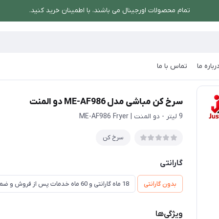
تمام محصولات اورجینال می باشند، با اطمینان خرید کنید.
رباره ما
تماس با ما
ME-AF دو المنت
سرخ کن مباشی مدل ME-AF986 دو المنت
9 لیتر - دو المنت | ME-AF986 Fryer
سرخ کن
گارانتی
بدون گارانتی
18 ماه گارانتی و 60 ماه خدمات پس از فروش و ضمانت تعویض
ویژگی‌ها