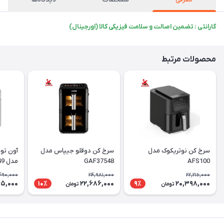
گارانتی : تضمین اصالت و سلامت فیزیکی کالا (اورجینال)
محصولات مرتبط
سرخ کن نوتریکوک مدل
سرخ کن دوقلو جیپاس مدل
آون تو
AFS100
GAF37548
مدل GAFO37549
490,000
24,981,000
22,216,000
65,000
22,686,000
20,398,000
10٪
9٪
تومان
تومان