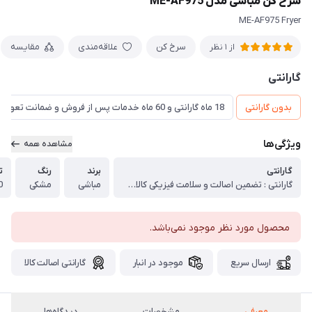
سرخ کن مباشی مدل ME-AF975
ME-AF975 Fryer
سرخ کن
علاقه‌مندی
مقایسه
از 1 نظر
گارانتی
بدون گارانتی
18 ماه گارانتی و 60 ماه خدمات پس از فروش و ضمانت تعویض
ویژگی‌ها
مشاهده همه
گارانتی
برند
رنگ
ت
گارانتی : تضمین اصالت و سلامت فیزیکی کالا (اورجینال)
مباشی
مشکی
00
محصول مورد نظر موجود نمی‌باشد.
ارسال سریع
موجود در انبار
گارانتی اصالت کالا
معرفی
مشخصات
دیدگاه‌ها