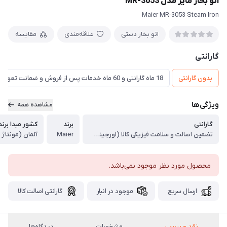
اتو بخار مایر مدل MR-3053
Maier MR-3053 Steam Iron
اتو بخار دستی
علاقه‌مندی
مقایسه
گارانتی
بدون گارانتی
18 ماه گارانتی و 60 ماه خدمات پس از فروش و ضمانت تعویض
ویژگی‌ها
مشاهده همه
گارانتی
برند
کشور مبدا برند
تضمین اصالت و سلامت فیزیکی کالا (اورجینال)
Maier
آلمان (مونتاژ
محصول مورد نظر موجود نمی‌باشد.
ارسال سریع
موجود در انبار
گارانتی اصالت کالا
نقد و بررسی
مشخصات
دیدگاه‌ها