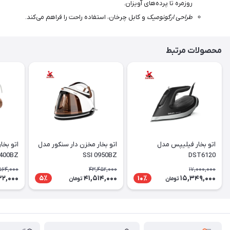
روزمره تا پرده‌های آویزان.
طراحی ارگونومیک
و کابل چرخان، استفاده راحت را فراهم می‌کند.
محصولات مرتبط
اتو بخار فیلیپس مدل
اتو بخار مخزن دار سنکور مدل
400BZ
SSI 0950BZ
DST6120
564,000
43,452,000
17,000,000
32,000
41,514,000
15,349,000
5٪
10٪
تومان
تومان