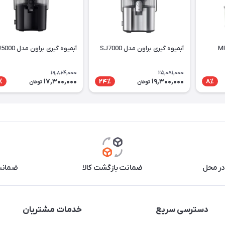
آبمیوه گیری براون مدل SJ7000
آبمیوه گیری براون مدل SJ5000
19,864,000
25,091,000
17,300,000
19,300,000
٪
24٪
8٪
تومان
تومان
در محل
ضمانت بازگشت کالا
ضمانت 
دسترسی سریع
خدمات مشتریان