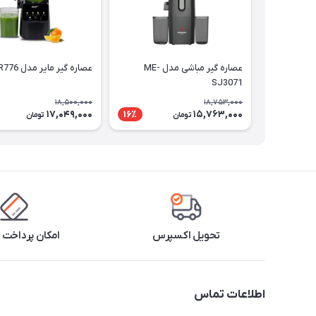
عصاره گیر مباشی مدل ME-
عصاره گیر مایر مدل MR776
SJ3071
18,500,000
18,753,000
17,049,000
15,763,000
16٪
تومان
تومان
تحویل اکسپرس
امکان پرداخت 
اطلاعات تماس