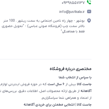
09398557137
info@justkala.ir
بوشهر - چهار راه تامین اجتماعی به سمت ریشهر ، 100 متر
بالاتر سمت چپ (فروشگاه صوتی عباسی) - "تحویل حضوری
فقط با هماهنگی"
مختصری درباره فروشگاه
با سپاس از انتخاب شما
جاست کالا
بیش از
۶ سال است
که در حوزه فروش اینترنتی لوازم 
آگاهانه
از طریق ارائه محصولات اصل، اطلاعات دقیق، بررسی‌های
از اعتماد و همراهی شما سپاسگزاریم.
جاست کالا | انتخابی مطمئن برای خریدی آگاهانه