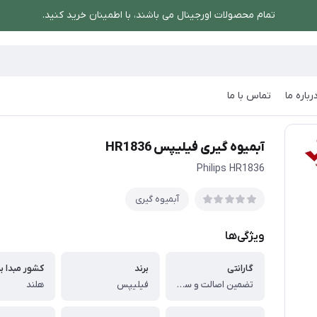
تمام محصولات اورجینال می باشند، با اطمینان خرید کنید.
رباره ما
تماس با ما
 گیری فیلیپس HR1836
آبمیوه گیری فیلیپس HR1836
Philips HR1836
آبمیوه گیری
ویژگی‌ها
گارانتی
برند
کشور مبدا بر
تضمین اصالت و سلامت فیزیکی کالا
فیلیپس
هلند