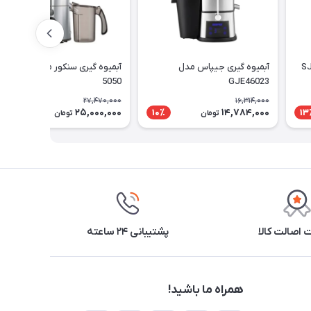
آبمیوه گیری جیپاس مدل
آبمیوه گیری سنکور مدل SJE
5050
GJE46023
27,470,000
16,314,000
25,000,000
14,784,000
9٪
10٪
13
تومان
تومان
اصالت کالا
پشتیبانی ۲۴ ساعته
همراه ما باشید!