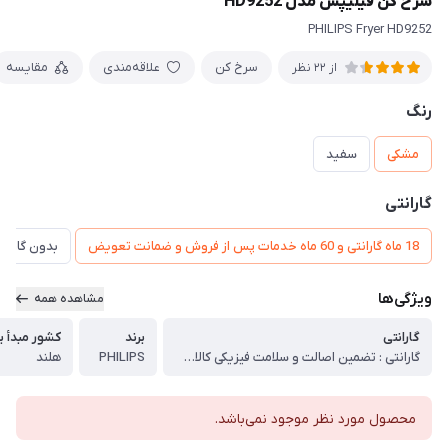
سرخ کن فیلیپس مدل HD9252
PHILIPS Fryer HD9252
سرخ کن
علاقه‌مندی
مقایسه
از 22 نظر
رنگ
مشکی
سفید
گارانتی
18 ماه گارانتی و 60 ماه خدمات پس از فروش و ضمانت تعویض
بدون گارانت
ویژگی‌ها
مشاهده همه
گارانتی
برند
کشور مبدأ بر
گارانتی : تضمین اصالت و سلامت فیزیکی کالا (اورجینال)
PHILIPS
هلند
محصول مورد نظر موجود نمی‌باشد.