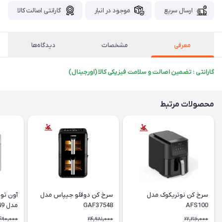
ارسال سریع
موجود در انبار
گارانتی اصالت کالا
معرفی
مشخصات
دیدگاه‌ها
گارانتی : تضمین اصالت و سلامت فیزیکی کالا (اورجینال)
محصولات مرتبط
سرخ کن نوتریکوک مدل
سرخ کن دوقلو جیپاس مدل
آون تو
AFS100
GAF37548
مدل GAFO37549
490,000
24,981,000
22,216,000