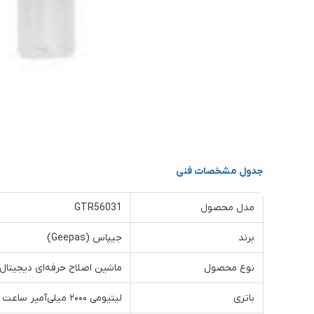
جدول مشخصات فنی
مدل محصول
GTR56031
برند
جیپاس (Geepas)
نوع محصول
ماشین اصلاح حرفه‌ای دیجیتال (igital Hair Clipper
باتری
لیتیومی ۲۰۰۰ میلی‌آمپر ساعت (Li-ion 2000mAh)