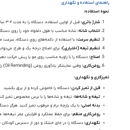
راهنمای استفاده و نگهداری
نحوه استفاده:
شارژ باتری:
قبل از اولین استفاده، دستگاه را به مدت ۲-۳ ساعت با کابل USB شارژ کنید .
انتخاب شانه:
شانه مناسب با طول دلخواه خود را روی دستگا
تنظیم سرعت:
با استفاده از دکمه‌های روی دستگاه، سرعت مناسب (RPM) را انتخاب کنید. نمایشگر LCD سرعت انتخابی ر
تنظیم تیغه (اختیاری):
برای اصلاح درجه یک و طرح، می‌توانید طول تیغه را بین .۵
اصلاح:
دستگاه را با زاویه مناسب روی مو یا ریش حرکت دهید
روغن‌کاری:
وقتی نمایشگر یادآوری روغن (Oil Reminding) را نشان داد، چند قطره روغن مخصوص روی تیغه‌ها بریزید .
تمیزکاری و نگهداری:
قبل از تمیز کردن:
دستگاه را خاموش کرده و از برق بکشید.
تیغه و شانه‌ها:
تیغه و شانه‌ها را با برس مخصوص تمیز کنید.
بدنه اصلی:
با یک پارچه نرم و مرطوب تمیز کنید. هرگز دستگاه
روغن‌کاری منظم:
برای حفظ عملکرد و افزایش عمر تیغه‌ها، هر 
نگهداری:
دستگاه را در جای خشک و دور از دسترس کودکان ن