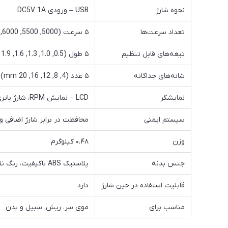
نحوه شارژ
USB – ورودی DC5V 1A
تعداد سرعت‌ها
۵ سرعت (5000, 5500, 6000, 6500, 7000 RPM)
تیغه‌های قابل تنظیم
۵ طول (0.5, 1.0, 1.3, 1.6, 1.9 mm)
شانه‌های جداگانه
۵ عدد (4, 8, 12, 16, 20 mm)
نمایشگر
LCD – نمایش RPM، شارژ باتری، وضعیت شارژ و یادآوری روغن
سیستم ایمنی
محافظت در برابر شارژ اضافی و 
وزن
۰.۴۸ کیلوگرم
جنس بدنه
پلاستیک ABS باکیفیت، رنگ نقرهای (Silver)
قابلیت استفاده در حین شارژ
دارد
مناسب برای
موی سر، ریش، سبیل و بدن