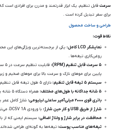
سرعت
قابل تنظیم، یک ابزار قدرتمند و مدرن برای افرادی است که
برای سفر تبدیل کرده است .
طراحی و ساخت محصول
نقاط قوت:
نمایشگر LCD کامل:
روغن‌کاری تیغه‌ها .
۵ سرعت قابل تنظیم (RPM):
پایین برای موهای نازک و سرعت بالا برای موهای ضخیم و زب
سیستم ۵ تیغه قابل تنظیم:
دارای ۵ طول تیغه قابل تنظیم (۰.۵، ۱.۰، ۱.۳، ۱.۶ و ۱.۹ میلی‌متر) برای اصلاح درجه یک و طرح‌های دقیق .
۵ شانه جداگانه با طول‌های مختلف:
همراه دستگاه ۵ شانه با طول‌های ۴، ۸، ۱۲، ۱۶ و ۲۰ میلی‌متر ارائه می‌شود که اصلاح با طول‌های یکسان را آسان می‌کند .
باتری قوی ۲۰۰۰ میلی‌آمپر ساعتی لیتیومی:
شارژ کامل عمر با
شارژ از طریق USB و کار حین شارژ:
با ورودی DC5V 1A، می‌توانید دستگاه را از طریق پاوربانک، لپ‌تاپ یا آداپتور گوشی شارژ کنید. همچنین قابلیت استفاده در حین شارژ (Cordless + Corded) را دارد .
محافظت در برابر شارژ و ولتاژ اضافی:
سیستم ایمنی که از بات
تیغه‌های مناسب پوست:
تیغه‌ها به گونه‌ای طراحی شده‌ا