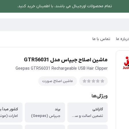
تمام محصولات اورجینال می باشند، با اطمینان خرید کنید.
رباره ما
تماس با ما
ورت
/
ماشین اصلاح جیپاس مدل GTR56031
ماشین اصلاح جیپاس مدل GTR56031
Geepas GTR56031 Rechargeable USB Hair Clipper
ماشین اصلاح صورت
ویژگی‌ها
گارانتی
برند
کشور مبدأ بر
تضمین اصالت و سلامت کالا (اورجینال)
جیپاس (Geepas)
امارات (مون