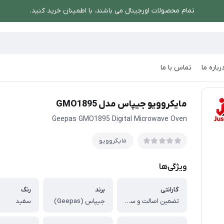
تمام محصولات اورجینال می باشند، با اطمینان خرید کنید.
رباره ما
تماس با ما
یپاس مدل GMO1895
مایکروویو جیپاس مدل GMO1895
Geepas GMO1895 Digital Microwave Oven
مایکروویو
ویژگی‌ها
گارانتی
برند
رنگ
تضمین اصالت و سلامت کالا (اورجینال)
جیپاس (Geepas)
سفید