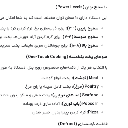
۱۰ سطح توان (Power Levels)
این دستگاه دارای ۱۰ سطح توان مختلف است که به شما امکان می‌دهد قدرت مایکروویو را دقیقاً متناسب با نوع غذا تنظیم کنید:
سطوح پایین (۱-۳):
برای ذوب‌سازی یخ، نرم کردن کره یا پنیر
سطوح متوسط (۴-۷):
برای گرم کردن آرام خورش‌ها، پخت بر
سطوح بالا (۸-۱۰):
برای جوشاندن سریع مایعات، پخت سبزیجا
منوهای پخت یک‌لمسه (One-Touch Cooking)
با انتخاب هر یک از دکمه‌های مخصوص روی پنل، دستگاه به طور خو
Meat (گوشت):
پخت انواع گوشت
Poultry (مرغ):
پخت کامل سینه یا ران مرغ
Seafood (غذاهای دریایی):
پخت ماهی و میگو بدون خشک
Popcorn (پاپ کورن):
آماده‌سازی ذرت بوداده
Pizza:
گرم کردن پیتزا بدون خمیر شدن
قابلیت ذوب‌سازی (Defrost)