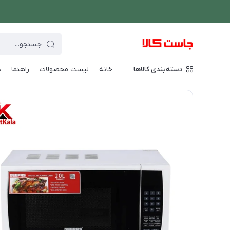
دسته‌بندی کالاها
خانه
لیست محصولات
راهنما
د
فروشگاه اینترنتی جاست کالا
/
پخت و پز
/
مایکروویو
/
مایکروویو ج