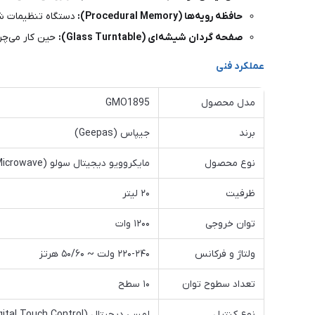
حافظه رویه‌ها (Procedural Memory):
دستگاه تنظیمات شخ
صفحه گردان شیشه‌ای (Glass Turntable):
حین کار می‌چر
عملکرد فنی
مدل محصول
GMO1895
برند
جیپاس (Geepas)
نوع محصول
مایکروویو دیجیتال سولو (Solo Microwave)
ظرفیت
۲۰ لیتر
توان خروجی
۱۲۰۰ وات
ولتاژ و فرکانس
۲۲۰-۲۴۰ ولت ~ ۵۰/۶۰ هرتز
تعداد سطوح توان
۱۰ سطح
نوع کنترل
لمسی دیجیتال (Digital Touch Control)