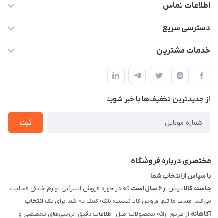
اطلاعات تماس
09398557137
دسترسی سریع
info@justkala.ir
لیست محصولات
خدمات مشتریان
بوشهر - چهار راه تامین اجتماعی به سمت ریشهر ، 100 متر بالاتر
مجله فروشگاه
راهنما
سمت چپ (فروشگاه صوتی عباسی) - "تحویل حضوری فقط با
حساب کاربری
هماهنگی"
پرسش های شما
تماس با ما
از جدید‌ترین تخفیف‌ها با‌ خبر شوید
شرایط و ضوابط گارانتی
درباره ما
روش های بازگرداندن کالا
ثبت
قوانین و مقررات جاست کالا
راهنمای خرید، پرداخت، پردازش
مختصری درباره فروشگاه
با سپاس از انتخاب شما
جاست کالا
بیش از
۶ سال است
که در حوزه فروش اینترنتی لوازم خانگی فعالیت
می‌کند. هدف ما تنها فروش کالا نیست؛ بلکه کمک به شما برای یک
انتخاب
آگاهانه
از طریق ارائه محصولات اصل، اطلاعات دقیق، بررسی‌های تخصصی و