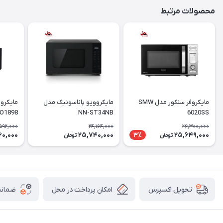
محصولات مرتبط
مایکروفر سنکور مدل SMW
مایکروویو پاناسونیک مدل
مایکرو
O1898
NN-ST34NB
6020SS
592,000
24,164,000
26,300,000
60,000
25,740,000
25,649,000
3٪
تومان
تومان
امکان پرداخت در محل
ضمانت
تحویل اکسپرس