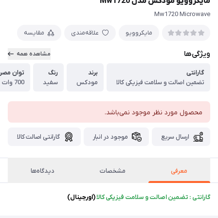
مایکروویو مودکس مدل Mw1720
Mw1720 Microwave
مایکروویو
علاقه‌مندی
مقایسه
ویژگی‌ها
مشاهده همه
گارانتی
برند
رنگ
توان مصر
تضمین اصالت و سلامت فیزیکی کالا
مودکس
سفید
700 وات
محصول مورد نظر موجود نمی‌باشد.
ارسال سریع
موجود در انبار
گارانتی اصالت کالا
معرفی
مشخصات
دیدگاه‌ها
گارانتی : تضمین اصالت و سلامت فیزیکی کالا
(اورجینال)