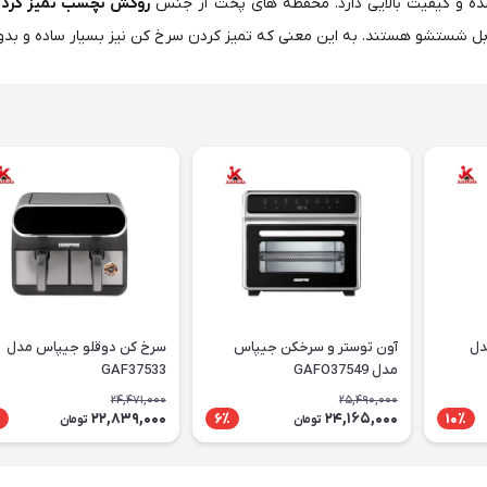
ده و کیفیت بالایی دارد. محفظه های پخت از جنس
روکش نچسب تمیز کردن 
ل شستشو هستند. به این معنی که تمیز کردن سرخ کن نیز بسیار ساده و بد
دل
آون توستر و سرخکن جیپاس
سرخ کن دوقلو جیپاس مدل
مدل GAFO37549
GAF37533
24,471,000
25,490,000
22,839,000
24,165,000
6٪
10٪
تومان
تومان