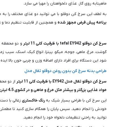
ماهیتابه روی گاز، غذای دلخواهتان را مهیا می سازد.
به لطف این سرخ کن دوقلو با می توانید دو غذای مختلف را به طو
برنامه پیش فرض مجهز شده
و همچنین از قابلیت تنظیم دما و ز
سرخ کن دوقلو tefal EY942
با
ظرفیت کلی 11 لیتر
گوشت، مرغ، ماهی، جوجه، میگو، پیتزا، انواع کیک، اسنک، سیب زمی
شود این دستگاه برای افراد دارای اضافه وزن و چربی خون بالا ایده
طراحی بدنه سرخ کن بدون روغن دوقلو تفال مدل
سرخ کن دوقلو تفال مدل EY942
با ظرفیت کلی 11 لیتر
از دو مح
مواد غذایی بزرگتر و بیشتر مثل مرغ و ماهی و در کشوی 4.5 لیتری مواد غذایی کوچکتر و کمتر مانند سیب زمینی خلالی را طبخ کرد.
این سرخ کن با طراحی بسیار شیک به
رنگ خاکستری
زغالی با دسته
خودش را انجام دهید. سپس پایان را همگام سازی کنید تا مطمئن 
توانید به راحتی تنظیمات دلخواه خود را انجام دهید.