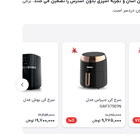
آسان و تجربه آشپزی بدون استرس را تضمین می کنند.
برخی
ون دردسر است.
سرخ کن جیپاس مدل
سرخ کن بوش مدل MAF462B0
GAF37501N
22,454,000
10,696,000
19,700,000
9,675,000
13٪
10٪
7٪
تومان
تومان