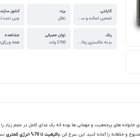
گارانتی
برند
کشور سازند
تضمین اصالت و سلامت کالا (اورجینال)
تفال
رنگ
توان مصرفی
مشاهده
بدنه خاکستری زغالی ، دسته های نقره ای
2700 وات
همه ویژگی‌ه
ای خانواده های پرجمعیت و مهمانی ها بوده که یک غذای کامل در حجم زیاد را د
تنوع و خلاقانه را آماده کنید. این سرخ کن
باکیفیت تا 70% انرژی کمتری
نسب