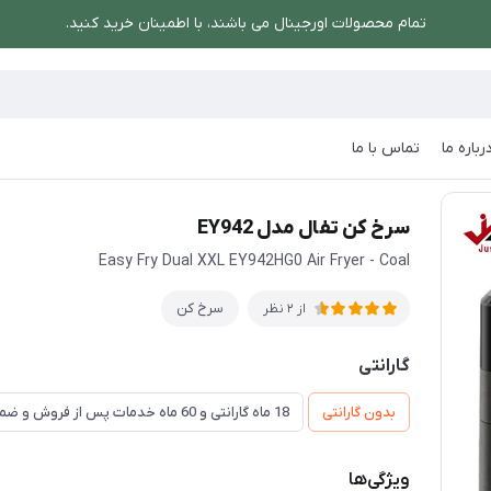
تمام محصولات اورجینال می باشند، با اطمینان خرید کنید.
رباره ما
تماس با ما
ل EY942
سرخ کن تفال مدل EY942
Easy Fry Dual XXL EY942HG0 Air Fryer - Coal
سرخ کن
از 2 نظر
گارانتی
بدون گارانتی
18 ماه گارانتی و 60 ماه خدمات پس از فروش و ضمانت تعویض
ویژگی‌ها