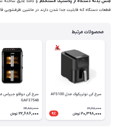
جنس بدنه دستگاه از پلاستیک مستحکم
و کاملا عایق ساخته ش
قطعات دستگاه که قابلیت جدا شدن دارند در ماشین ظرفشویی قاب
محصولات مرتبط
سرخ کن نوتریکوک مدل AFS100
سرخ کن دوقلو جیپاس م
GAF37548
24,981,000
22,216,000
22,686,000
20,398,000
9٪
تومان
تومان