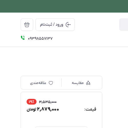
ورود / ثبت‌نام
09398557137
مقایسه
علاقه‌مندی
19٪
3,535,000
2,879,000
قیمت:
تومان