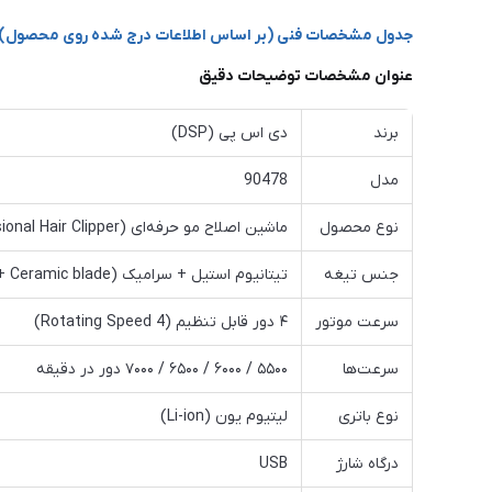
جدول مشخصات فنی (بر اساس اطلاعات درج شده روی محصول)
عنوان مشخصات توضیحات دقیق
برند
دی اس پی (DSP)
مدل
90478
نوع محصول
ماشین اصلاح مو حرفه‌ای (Professional Hair Clipper)
جنس تیغه
تیتانیوم استیل + سرامیک (Titanium steel + Ceramic blade)
سرعت موتور
۴ دور قابل تنظیم (4 Rotating Speed)
سرعت‌ها
۵۵۰۰ / ۶۰۰۰ / ۶۵۰۰ / ۷۰۰۰ دور در دقیقه
نوع باتری
لیتیوم یون (Li-ion)
درگاه شارژ
USB