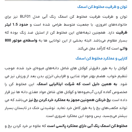
توان و ظرفیت مخلوط کن اسمگ
توان و ظرفیت ظرفیت مخلوط کن اسمگ رنگ آبی مدل BLF01 نیز برای
خانواده‌های امروزی، با جمعیت متوسط طراحی شده است و
حدود 1.5 لیتر
ظرفیت
دارد. همچنین تیغه‌های این مخلوط کن از استیل ضد زنگ بوده که
بسیار مقاوم می‌باشد. البته بخشی از این توانایی ها به
واسطه‌ی موتور 800
واتی
است که کارآمد عمل می‌کند.
کارایی و عملکرد مخلوط کن اسمگ
کوکتل یا به طور دقیق‌تر کوکتل های شامل دانه‌های میوه‌ای خرد شده، موجب
تنظیم خواب، هضم بهتر مواد غذایی و افزایش انرژی بدن بعد از ورزش نیز می
شود.
به همین دلیل است که شرکت ایتالیایی اسمگ
، این مخلوط کن را
مخصوص آماده کردن آب‌میوه‌ها و کوکتل های شامل مواد مغذی دانه ها نیز قرار
داده است.
یخ خردکن همچنین مجهز به عملکرد خرد کردن یخ نیز
می‌باشد که می
تواند مکعب‌های یخ را به طور کامل خرد نماید. نوشیدنی خنک در تابستان بسیار
بیشتر می‌چسبد، پس وجود این عملکرد ضروری است.
مخلوط کن اسمگ رنگ آبی دارای عملکرد پالسی است
که علاوه بر خرد کردن یخ و