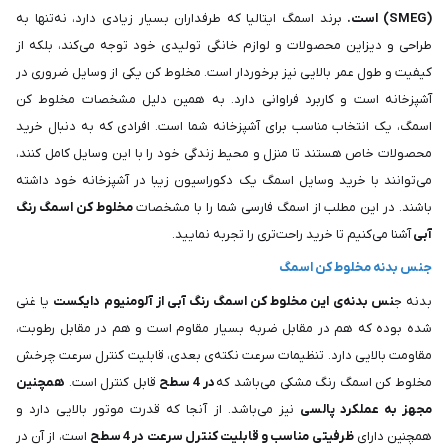
(SMEG) است.
برند اسمگ ایتالیا که طرفداران بسیار زیادی دارد، نه‌تنها به
طراحی و دیزاین محصولات و لوازم خانگی تولیدی خود توجه می‌کند، بلکه از
کیفیت و طول عمر بالایی نیز برخوردار است. مخلوط کن‌ یکی از وسایل ضروری در
آشپزخانه است و کاربرد فراوانی دارد. به همین دلیل مشخصات مخلوط کن
اسمگ، یک انتخاب مناسب برای آشپزخانه شما است. افرادی که به دنبال خرید
محصولات خاص هستند تا منزل و محیط زندگی خود را با این وسایل کامل کنند،
می‌توانند با خرید وسایل اسمگ یک دکوراسیون زیبا در آشپزخانه خود داشته
باشند. در این مطلب از اسمگ فارسی شما را با مشخصات
مخلوط کن اسمگ رنگ
آبی
آشنا می‌کنیم تا خرید راحت‌تری را تجربه نمایید.
جنس بدنه مخلوط کن اسمگ
بدنه ج
نس بدنه‌ی این مخلوط کن اسمگ رنگ آبی از آلومنیوم دایکست
یا غنی
شده بوده که هم در مقابل ضربه بسیار مقاوم است و هم در مقابل رطوبت،
مقاومت بالایی دارد. تنظیمات سرعت نکته‌ی بعدی، قابلیت کنترل سرعت چرخش
مخلوط کن اسمگ رنگ مشکی می‌باشد که
در 4 سطح
قابل کنترل است.
همچنین
مجهز به عملکرد پالسی
نیز می‌باشد. از آنجا که قدرت موتور بالایی دارد و
همچنین دارای
ظرفیتی مناسب و قابلیت کنترل سرعت در 4 سطح
است، از آن در