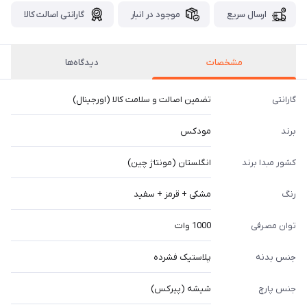
ارسال سریع
موجود در انبار
گارانتی اصالت کالا
مشخصات
دیدگاه‌ها
گارانتی
تضمین اصالت و سلامت کالا (اورجینال)
برند
مودکس
کشور مبدا برند
انگلستان (مونتاژ چین)
رنگ
مشکی + قرمز + سفید
توان مصرفی
1000 وات
جنس بدنه
پلاستیک فشرده
جنس پارچ
شیشه (پیرکس)