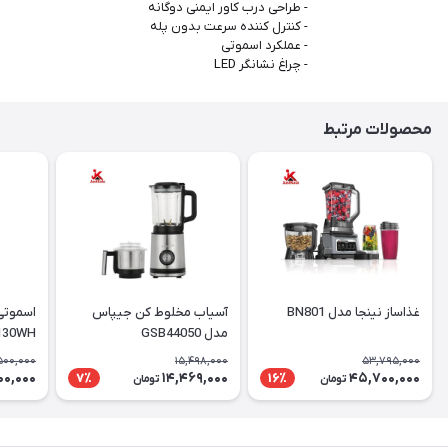
- طراحی درب کاور ایمنی دوگانه
- کنترل کننده سرعت بدون پله
- عملکرد اسموتی
- چراغ نشانگر LED
محصولات مرتبط
غذاساز نینجا مدل BN801
آسیاب مخلوط کن جیپاس
مدل GSB44050
130WH
500,000
15,498,000
53,795,000
00,000
14,469,000
45,700,000
7٪
16٪
تومان
تومان