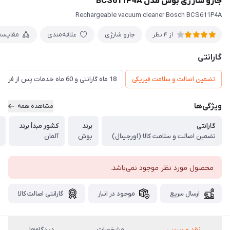
جارو شارژی بوش مدل BCS611P4A
Rechargeable vacuum cleaner Bosch BCS611P4A
جارو شارژی
علاقه‌مندی
مقایسه
از 4 نظر
گارانتی
تضمین اصالت و سلامت فیزیکی
18 ماه گارانتی و 60 ماه خدمات پس از فروش و گارانتی تعویض
ویژگی‌ها
مشاهده همه
گارانتی
برند
کشور مبدأ برند
تضمین اصالت و سلامت کالا (اورجینال)
بوش
آلمان
محصول مورد نظر موجود نمی‌باشد.
ارسال سریع
موجود در انبار
گارانتی اصالت کالا
نقد و بررسی
مشخصات
دیدگاه‌ها