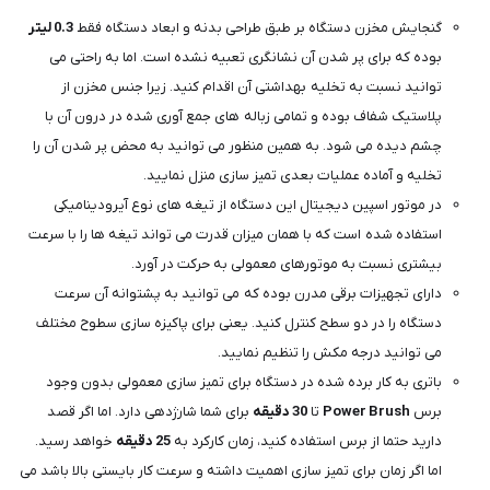
گنجایش مخزن دستگاه بر طبق طراحی بدنه و ابعاد دستگاه فقط
0.3 لیتر
بوده که برای پر شدن آن نشانگری تعبیه نشده است. اما به راحتی می
توانید نسبت به تخلیه بهداشتی آن اقدام کنید. زیرا جنس مخزن از
پلاستیک شفاف بوده و تمامی زباله های جمع آوری شده در درون آن با
چشم دیده می شود. به همین منظور می توانید به محض پر شدن آن را
تخلیه و آماده عملیات بعدی تمیز سازی منزل نمایید.
در موتور اسپین دیجیتال این دستگاه از تیغه های نوع آیرودینامیکی
استفاده شده است که با همان میزان قدرت می تواند تیغه ها را با سرعت
بیشتری نسبت به موتورهای معمولی به حرکت در آورد.
دارای تجهیزات برقی مدرن بوده که می توانید به پشتوانه آن سرعت
دستگاه را در دو سطح کنترل کنید. یعنی برای پاکیزه سازی سطوح مختلف
می توانید درجه مکش را تنظیم نمایید.
باتری به کار برده شده در دستگاه برای تمیز سازی معمولی بدون وجود
برس
Power Brush
تا
30 دقیقه
برای شما شارژدهی دارد. اما اگر قصد
دارید حتما از برس استفاده کنید، زمان کارکرد به
25 دقیقه
خواهد رسید.
اما اگر زمان برای تمیز سازی اهمیت داشته و سرعت کار بایستی بالا باشد می