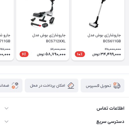
جاروشارژی بوش مدل
جاروشارژی بوش مدل
جارو ش
711GB
BCS712XXL
BCS611GB
397,000
62,000,000
38,000,000
00,000
58,790,000
34,499,000
6٪
10٪
تومان
تومان
امکان پرداخت در محل
ضمانت
تحویل اکسپرس
اطلاعات تماس
09398557137
دسترسی سریع