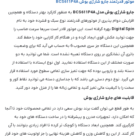
موتور قدرتمند جارو شارژی بوش BCS611P4A
جارو شارژی بوش مدل BCS611P4A
به منظور کارکرد بهتر دستگاه و همچنین
افزایش دوام پذیری از موتورهای قدرتمند نوع سبک و فشرده خود به نام
Digital Spin
بهره گرفته است. این موتور قادر است سریعا سرعت مناسب را
جهت تولید مکش قوی ایجاد کرده و در هنگام کار کارایی خود را حفظ کند.
همچنین این دستگاه جز سری محبوب 6 به حساب می آید که برای وضعیت
باتری آن نشانگری بر روی دستگاه تعبیه نشده است. شما می توانید به دو
صورت مختلف از این دستگاه استفاده نمایید. اول نوع ایستاده با استفاده از
دسته بلند و پارویی بوده که جهت تمیز سازی تمامی سطوح مورد استفاده قرار
می گیرد. نوع دوم دستی می باشد که با جداسازی دسته می توانید نقاط کور و
سخت را با کیفیت عالی تمیز کنید و تمامی زباله ها را از منزل خود دور کنید.
قابلیت های جارو شارژی بوش
به طور قطع می توان گفت برند بوش سعی دارد در تمامی محصولات خود تا آنجا
که امکان دارد، تجهیزات مدرن و پیشرفته را در ساخت دستگاه های خود به
کارگیری کند. همچنین ابعاد دستگاه را کوچک تر کرده تا افراد زیادی بتوانند با آن
کار کنند. از این رو کاهش وزن و کاهش هزینه نهایی را جز اولویت های خود قرار