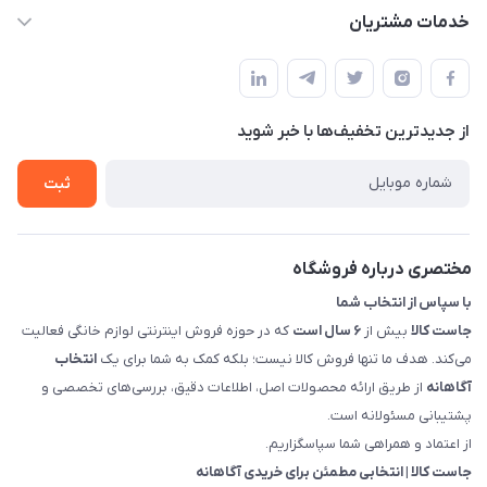
info@justkala.ir
لیست محصولات
خدمات مشتریان
بوشهر - چهار راه تامین اجتماعی به سمت ریشهر ، 100 متر بالاتر
مجله فروشگاه
راهنما
سمت چپ (فروشگاه صوتی عباسی) - "تحویل حضوری فقط با
حساب کاربری
هماهنگی"
پرسش های شما
تماس با ما
از جدید‌ترین تخفیف‌ها با‌ خبر شوید
شرایط و ضوابط گارانتی
درباره ما
روش های بازگرداندن کالا
ثبت
قوانین و مقررات جاست کالا
راهنمای خرید، پرداخت، پردازش
مختصری درباره فروشگاه
با سپاس از انتخاب شما
جاست کالا
بیش از
۶ سال است
که در حوزه فروش اینترنتی لوازم خانگی فعالیت
می‌کند. هدف ما تنها فروش کالا نیست؛ بلکه کمک به شما برای یک
انتخاب
آگاهانه
از طریق ارائه محصولات اصل، اطلاعات دقیق، بررسی‌های تخصصی و
پشتیبانی مسئولانه است.
از اعتماد و همراهی شما سپاسگزاریم.
جاست کالا | انتخابی مطمئن برای خریدی آگاهانه