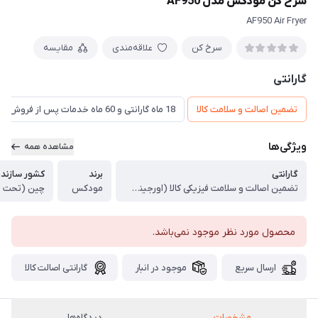
سرخ کن مودکس مدل AF950
AF950 Air Fryer
سرخ کن
علاقه‌مندی
مقایسه
گارانتی
تضمین اصالت و سلامت کالا
18 ماه گارانتی و 60 ماه خدمات پس از فروش و ضمانت تعویض
ویژگی‌ها
مشاهده همه
گارانتی
برند
کشور سازنده
تضمین اصالت و سلامت فیزیکی کالا (اورجینال)
مودکس
چین (تحت ل
محصول مورد نظر موجود نمی‌باشد.
ارسال سریع
موجود در انبار
گارانتی اصالت کالا
مشخصات
دیدگاه‌ها