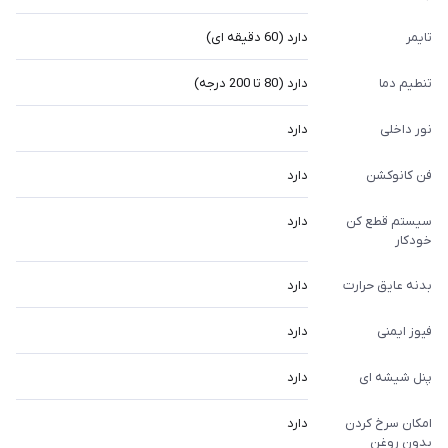
تایمر
دارد (60 دقیقه ای)
تنطیم دما
دارد (80 تا 200 درجه)
نور داخلی
دارد
فن کانوکشن
دارد
سیستم قطع کن
دارد
خودکار
بدنه عایق حرارت
دارد
فیوز ایمنی
دارد
پنل شیشه ای
دارد
امکان سرخ‌ کردن
دارد
بدون روغن