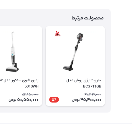
محصولات مرتبط
جارو شارژی بوش مدل
زمین شوی
5010WH
BCS711GB
52,850,000
47,397,000
50,550,000
45,400,000
5٪
تومان
تومان