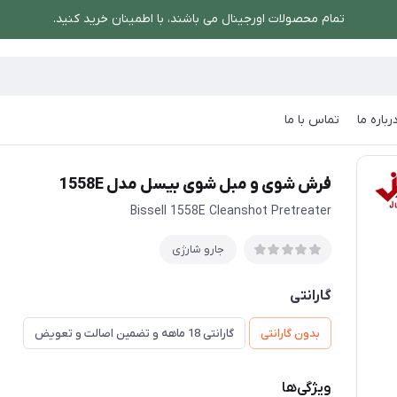
تمام محصولات اورجینال می باشند، با اطمینان خرید کنید.
رباره ما
تماس با ما
ش شوی و مبل شوی بیسل مدل 1558E
فرش شوی و مبل شوی بیسل مدل 1558E
Bissell 1558E Cleanshot Pretreater
جارو شارژی
گارانتی
بدون گارانتی
گارانتی 18 ماهه و تضمین اصالت و تعویض
ویژگی‌ها