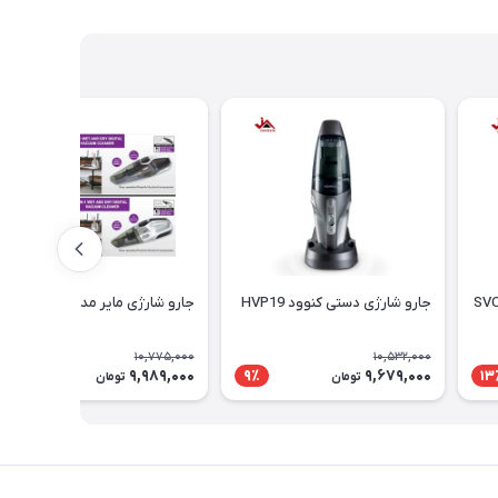
جارو شارژی دستی کنوود HVP19
جارو شارژی مایر مدل MR-12700
10,775,000
10,532,000
9,989,000
9,679,000
8٪
9٪
13
تومان
تومان