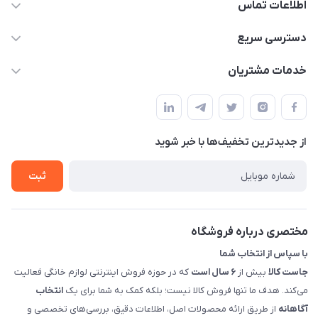
اطلاعات تماس
09398557137
دسترسی سریع
info@justkala.ir
لیست محصولات
خدمات مشتریان
بوشهر - چهار راه تامین اجتماعی به سمت ریشهر ، 100 متر بالاتر
مجله فروشگاه
راهنما
سمت چپ (فروشگاه صوتی عباسی) - "تحویل حضوری فقط با
حساب کاربری
هماهنگی"
پرسش های شما
تماس با ما
از جدید‌ترین تخفیف‌ها با‌ خبر شوید
شرایط و ضوابط گارانتی
درباره ما
روش های بازگرداندن کالا
ثبت
قوانین و مقررات جاست کالا
راهنمای خرید، پرداخت، پردازش
مختصری درباره فروشگاه
با سپاس از انتخاب شما
جاست کالا
بیش از
۶ سال است
که در حوزه فروش اینترنتی لوازم خانگی فعالیت
می‌کند. هدف ما تنها فروش کالا نیست؛ بلکه کمک به شما برای یک
انتخاب
آگاهانه
از طریق ارائه محصولات اصل، اطلاعات دقیق، بررسی‌های تخصصی و