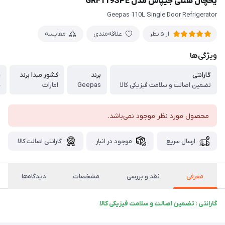
یخچال هتلی جیپاس مدل GRF119SPE
Geepas 110L Single Door Refrigerator
علاقه‌مندی
مقایسه
از 5 نظر
ویژگی‌ها
گارانتی
برند
کشور مبدا برند
ر
تضمین اصالت و سلامت فیزیکی کالا
Geepas
امارات
س
محصول مورد نظر موجود نمی‌باشد.
ارسال سریع
موجود در انبار
گارانتی اصالت کالا
معرفی
نقد و بررسی
مشخصات
دیدگاه‌ها
گارانتی : تضمین اصالت و سلامت فیزیکی کالا