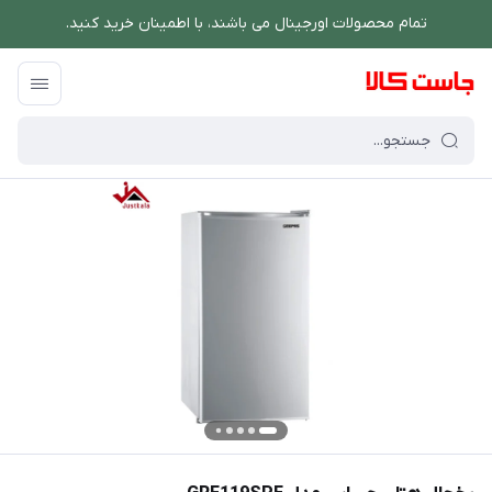
تمام محصولات اورجینال می باشند، با اطمینان خرید کنید.
فروشگاه اینترنتی جاست کالا
/
فهرست محصولات
/
یخچال هتلی جیپاس مدل GRF119SPE