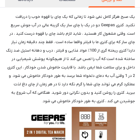
یک صبح هرگز کامل نمی شود تا زمانی که یک چای یا قهوه خوب را دریافت
نکنید. کتری Geepas دو در یک با چای ساز یک گزینه عالی در آب جوش سریع
است. وقتی مشغول کار هستید ، شاید لازم باشد چای یا قهوه درست کنید ، در
چای ساز که برای کتری ما با فیلتر واقعا ساده است ، فقط چند دقیقه زمان نیاز
دارد! کتری ریخته گری از 100٪ مواد غذایی و فیلتر ، درب و دهانه استیل ضد زنگ
ساخته شده است که آب را لمس می کند تا از هیچگونه پوشش شیمیایی در
داخل و برای سلامت شما ایمن باشد. با قابلیت خاموش شدن خودکار ، این کتری
2 در 1 وقتی آب به دمای دلخواه شما برسد به طور خودکار خاموش می شود. و
عملکرد گرم می تواند چای شما را گرم نگه دارد تا در هر زمان از چای داغ لذت
ببرید. کتری را روشن کنید و بدون نگرانی دور شوید. هنگامی که آب شروع به
جوشیدن می کند ، کتری به طور خودکار خاموش می شود.