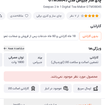
چای ساز جیپاس مدل GTM38045
Geepas 2 In 1 Digital Tea Maker GTM38045
چای ساز و کتری برقی
علاقه‌مندی
از 7 نظر
گارانتی
بدون گارانتی
18 ماه گارانتی و 60 ماه خدمات پس از فروش و ضمانت تعویض
ویژگی‌ها
مشاهده همه
گارانتی
برند
توان مصرفی
تضمین اصالت و سلامت کالا (اورجینال)
جیپاس
1800 وات
محصول مورد نظر موجود نمی‌باشد.
ارسال سریع
موجود در انبار
گارانتی اصالت کالا
نقد و بررسی
مشخصات
دیدگاه‌ها