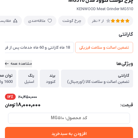
چرخ گوشت کنوود مدل MG510
KENWOOD Meat Grinder MG510
چرخ گوشت
علاقه‌مندی
مقایسه
از 2 نظر
گارانتی
تضمین اصالت و سلامت فیزیکی
18 ماه گارانتی و 60 ماه خدمات پس از فروش و گارانتی تعویض
ویژگی‌ها
مشاهده همه
گارانتی
برند
رنگ
توان مص
تضمین اصالت و سلامت کالا (اورجینال)
کنوود
استیل
1600 وات
12٪
20,450,000
18,000,000
قیمت:
تومان
کد محصول: MG510
افزودن به سبدخرید