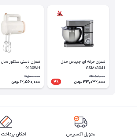
همزن حرفه ای جیپاس مدل
9130WH
GSM43041
14,600,000
34,157,000
12,560,000
33,032,000
4٪
تومان
تومان
تحویل اکسپرس
امکان پرداخت 