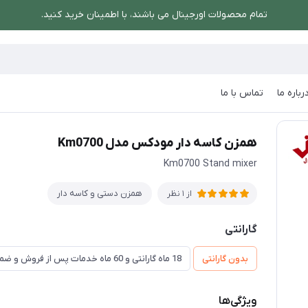
تمام محصولات اورجینال می باشند، با اطمینان خرید کنید.
رباره ما
تماس با ما
اسه دار
/
همزن کاسه دار مودکس مدل Km0700
همزن کاسه دار مودکس مدل Km0700
Km0700 Stand mixer
همزن دستی و کاسه دار
از 1 نظر
گارانتی
بدون گارانتی
18 ماه گارانتی و 60 ماه خدمات پس از فروش و ضمانت تعویض
ویژگی‌ها