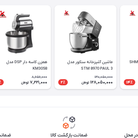
همزن دستی سنکور مدل SHM
ماشین آشپزخانه سنکور مدل
همزن کاسه دار DSP مدل
KM3058
STM 8970 PAUL 3
8,656,000
130,050,000
7,221,000
128,050,000
٪
2٪
14٪
تومان
تومان
در محل
ضمانت بازگشت کالا
ضمانت 