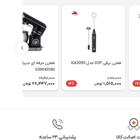
همزن برقی DSP مدل KA3095
همزن حرفه ای جیپاس مدل
GSM43040
29,416,000
1,717,000
28,447,000
1,515,000
4٪
12٪
17
تومان
تومان
اصالت کالا
پشتیبانی ۲۴ ساعته