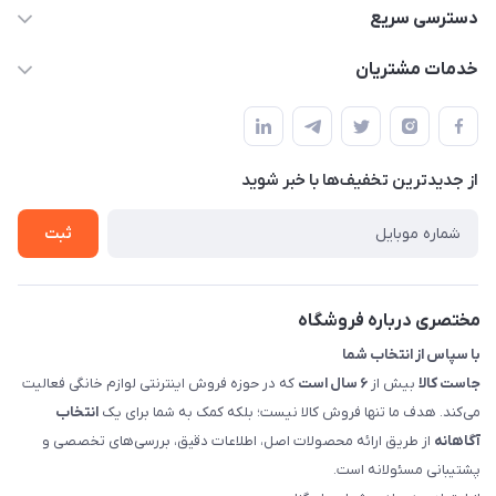
09398557137
دسترسی سریع
info@justkala.ir
لیست محصولات
خدمات مشتریان
بوشهر - چهار راه تامین اجتماعی به سمت ریشهر ، 100 متر بالاتر
مجله فروشگاه
راهنما
سمت چپ (فروشگاه صوتی عباسی) - "تحویل حضوری فقط با
حساب کاربری
هماهنگی"
پرسش های شما
تماس با ما
از جدید‌ترین تخفیف‌ها با‌ خبر شوید
شرایط و ضوابط گارانتی
درباره ما
روش های بازگرداندن کالا
ثبت
قوانین و مقررات جاست کالا
راهنمای خرید، پرداخت، پردازش
مختصری درباره فروشگاه
با سپاس از انتخاب شما
جاست کالا
بیش از
۶ سال است
که در حوزه فروش اینترنتی لوازم خانگی فعالیت
می‌کند. هدف ما تنها فروش کالا نیست؛ بلکه کمک به شما برای یک
انتخاب
آگاهانه
از طریق ارائه محصولات اصل، اطلاعات دقیق، بررسی‌های تخصصی و
پشتیبانی مسئولانه است.