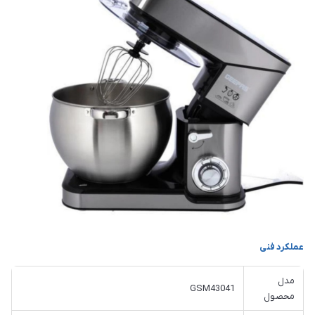
عملکرد فنی
مدل
GSM43041
محصول