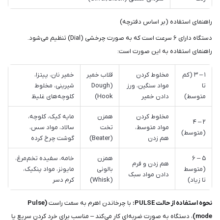
راهنمای استفاده (بر اساس دفترچه)
دستگاه دارای ۶ سرعت است که به صورت چرخشی (Dial) تنظیم می‌شود.
راهنمای استفاده به این صورت است:
۱ – ۳ (کم
مخلوط کردن
قلاب خمیر
خمیر نان، پیتزا،
تا
مواد سنگین، ورز
(Dough
شیرینی، مخلوط
متوسط)
دادن خمیر
Hook)
کلوچه‌های غلیظ
مخلوط کردن
همزن
مایه کیک، کلوچه،
۲ – ۴
مواد متوسط،
تخت
سالاد، مواد سس،
(متوسط)
هم زدن
(Beater)
گوشت چرخ کرده
۵ – ۶
همزن
خامه، سفیده تخم‌مرغ،
هم زدن و فرم
(متوسط
بالونی
مایونز، مواد پنکیک،
دادن مواد سبک
تا زیاد)
(Whisk)
کرم دسر
نحوه استفاده از حالت PULSE:
با چرخاندن اهرم به سمت راست
(Pulse
mode)
، دستگاه به صورت ضربه‌ای کار می‌کند – مناسب برای خرد کردن سریع یا