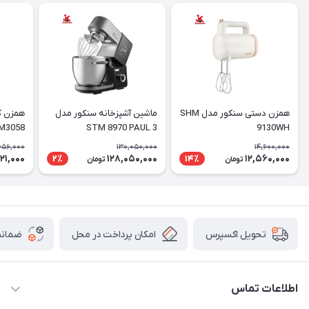
همزن دستی سنکور مدل SHM
ماشین آشپزخانه سنکور مدل
M3058
STM 8970 PAUL 3
9130WH
656,000
130,050,000
14,600,000
21,000
128,050,000
12,560,000
2٪
14٪
تومان
تومان
امکان پرداخت در محل
ضمانت
تحویل اکسپرس
اطلاعات تماس