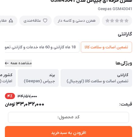
همزن حرفه ای جیپاس مدل GSM43041
Geepas GSM43041
همزن دستی و کاسه دار
علاقه‌مندی
مقای
گارانتی
تضمین اصالت و سلامت کالا
18 ماه گارانتی و 60 ماه خدمات و گارانتی تعویض
ویژگی‌ها
مشاهده همه
گارانتی
برند
کشور مبد
تضمین اصالت و سلامت کالا (اورجینال)
جیپاس (Geepas)
امارات (
4٪
34,157,000
33,032,000
قیمت:
تومان
کد محصول:
افزودن به سبدخرید