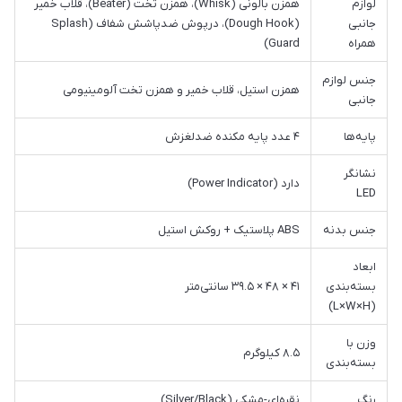
لوازم
همزن بالونی (Whisk)، همزن تخت (Beater)، قلاب خمیر
جانبی
(Dough Hook)، درپوش ضدپاشش شفاف (Splash
همراه
Guard)
جنس لوازم
همزن استیل، قلاب خمیر و همزن تخت آلومینیومی
جانبی
پایه‌ها
۴ عدد پایه مکنده ضدلغزش
نشانگر
دارد (Power Indicator)
LED
جنس بدنه
ABS پلاستیک + روکش استیل
ابعاد
بسته‌بندی
۴۱ × ۴۸ × ۳۹.۵ سانتی‌متر
(L×W×H)
وزن با
۸.۵ کیلوگرم
بسته‌بندی
رنگ
نقره‌ای-مشکی (Silver/Black)