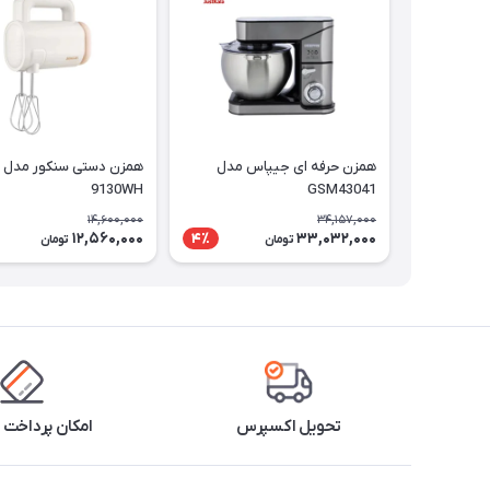
همزن حرفه ای جیپاس مدل
9130WH
GSM43041
14,600,000
34,157,000
12,560,000
33,032,000
4٪
تومان
تومان
تحویل اکسپرس
امکان پرداخت 