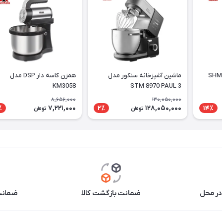
همزن دستی سنکور مدل SHM
ماشین آشپزخانه سنکور مدل
همزن کاسه دار DSP مدل
KM3058
STM 8970 PAUL 3
8,656,000
130,050,000
7,221,000
128,050,000
٪
2٪
14٪
تومان
تومان
در محل
ضمانت بازگشت کالا
ضمانت 