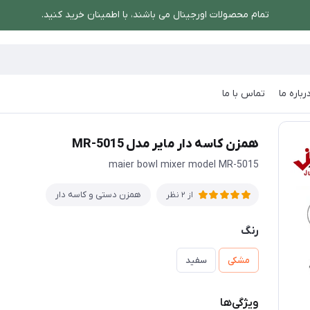
تمام محصولات اورجینال می باشند، با اطمینان خرید کنید.
رباره ما
تماس با ما
اسه دار
/
همزن کاسه دار مایر مدل MR-5015
همزن کاسه دار مایر مدل MR-5015
maier bowl mixer model MR-5015
همزن دستی و کاسه دار
از 2 نظر
رنگ
مشکی
سفید
ویژگی‌ها