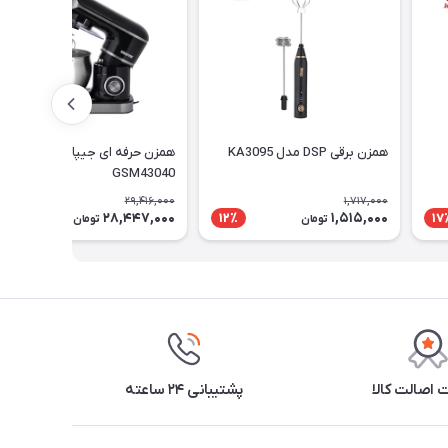
همزن برقی DSP مدل KA3095
همزن حرفه ای جیپاس مدل
GSM43040
29,416,000
1,717,000
28,447,000
1,515,000
4٪
12٪
17
تومان
تومان
اصالت کالا
پشتیبانی ۲۴ ساعته