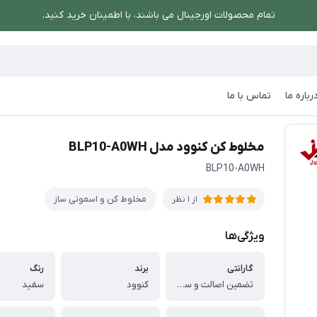
تمام محصولات اورجینال می باشند، با اطمینان خرید کنید.
رباره ما
تماس با ما
ساز
/
مخلوط کن کنوود مدل BLP10-A0WH
مخلوط کن کنوود مدل BLP10-A0WH
BLP10-A0WH
مخلوط کن و اسموتی ساز
از 1 نظر
ویژگی‌ها
گارانتی
برند
رنگ
تضمین اصالت و سلامت فیزیکی کالا
کنوود
سفید