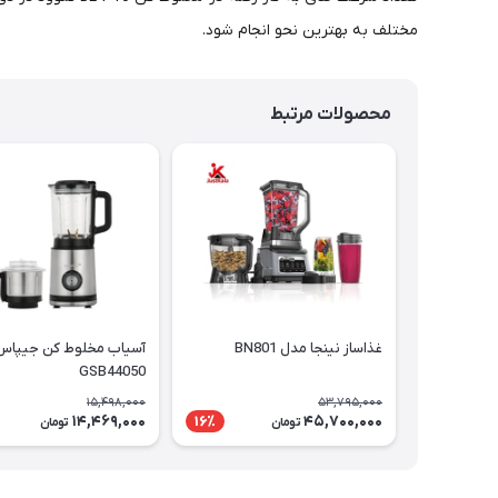
مختلف به بهترین نحو انجام شود.
محصولات مرتبط
غذاساز نینجا مدل BN801
آسیاب مخلوط کن جیپاس
GSB44050
15,498,000
53,795,000
14,469,000
45,700,000
16٪
تومان
تومان