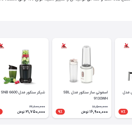
 مدل
اسموتی ساز سنکور مدل SBL
شیکر سنکور مدل SNB 6600
9130WH
22,800,000
18,500,000
21,750,000
16,900,000
٪
9٪
7٪
تومان
تومان