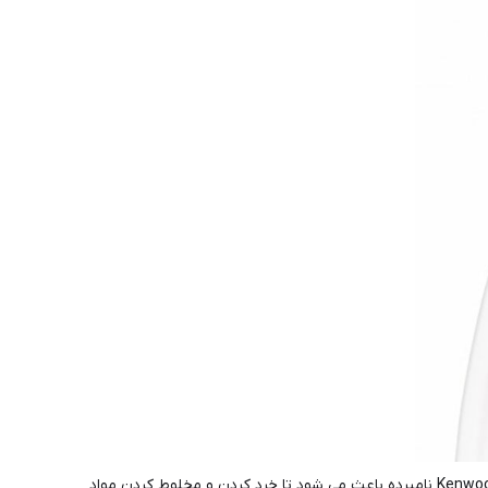
تعداد سرعت های به کار رفته در مخلوط کن BL-P10 کنوود در دو سطح عدد است و شما می توانید آن را تغییر دهید. توان 400 واتی دستگاه Kenwood نامبرده باعث می شود تا خرد کردن و مخلوط کردن مواد