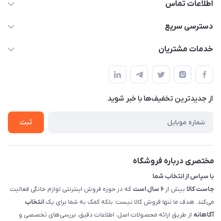
اطلاعات تماس
09398557137
دسترسی سریع
info@justkala.ir
لیست محصولات
خدمات مشتریان
بوشهر - چهار راه تامین اجتماعی به سمت ریشهر ، 100 متر بالاتر
مجله فروشگاه
راهنما
سمت چپ (فروشگاه صوتی عباسی) - "تحویل حضوری فقط با
حساب کاربری
هماهنگی"
پرسش های شما
تماس با ما
از جدید‌ترین تخفیف‌ها با‌ خبر شوید
شرایط و ضوابط گارانتی
درباره ما
روش های بازگرداندن کالا
ثبت
قوانین و مقررات جاست کالا
راهنمای خرید، پرداخت، پردازش
مختصری درباره فروشگاه
با سپاس از انتخاب شما
جاست کالا
بیش از
۶ سال است
که در حوزه فروش اینترنتی لوازم خانگی فعالیت
می‌کند. هدف ما تنها فروش کالا نیست؛ بلکه کمک به شما برای یک
انتخاب
آگاهانه
از طریق ارائه محصولات اصل، اطلاعات دقیق، بررسی‌های تخصصی و