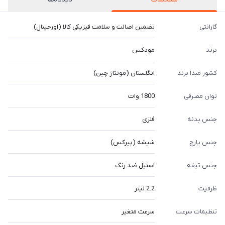
گارانتی
تضمین اصالت و سلامت فیزیکی کالا (اورجینال)
برند
مودکس
کشور مبدا برند
انگلستان (مونتاژ چین)
توان مصرفی
1800 وات
جنس بدنه
فلزی
جنس پارچ
شیشه (پیرکس)
جنس تیغه
استیل ضد زنگ
ظرفیت
2.2 لیتر
تنظیمات سرعت
سرعت متغیر