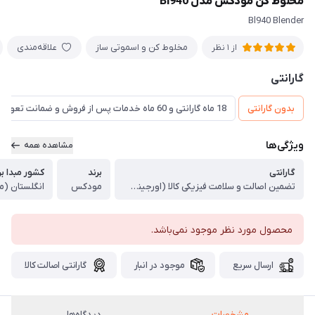
مخلوط کن مودکس مدل Bl940
Bl940 Blender
مخلوط کن و اسموتی ساز
علاقه‌مندی
از 1 نظر
گارانتی
بدون گارانتی
18 ماه گارانتی و 60 ماه خدمات پس از فروش و ضمانت تعویض
ویژگی‌ها
مشاهده همه
گارانتی
برند
کشور مبدا بر
تضمین اصالت و سلامت فیزیکی کالا (اورجینال)
مودکس
انگلستان (م
محصول مورد نظر موجود نمی‌باشد.
ارسال سریع
موجود در انبار
گارانتی اصالت کالا
مشخصات
دیدگاه‌ها