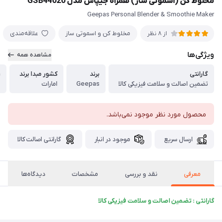
مخلوط کن (اسموتی ساز) همراه جیپاس مدل GSB44020
Geepas Personal Blender & Smoothie Maker
مخلوط کن و اسموتی ساز
علاقه‌مندی
از 8 نظر
ویژگی‌ها
مشاهده همه
گارانتی
برند
کشور مبدا برند
ر
تضمین اصالت و سلامت فیزیکی کالا
Geepas
امارات
م
محصول مورد نظر موجود نمی‌باشد.
ارسال سریع
موجود در انبار
گارانتی اصالت کالا
معرفی
نقد و بررسی
مشخصات
دیدگاه‌ها
گارانتی : تضمین اصالت و سلامت فیزیکی کالا