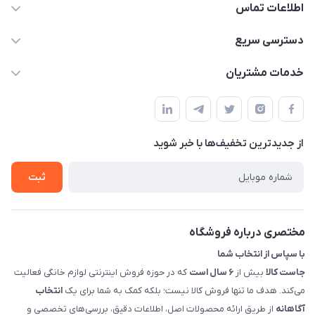
اطلاعات تماس
09398557137
دسترسی سریع
info@justkala.ir
لیست محصولات
خدمات مشتریان
بوشهر - چهار راه تامین اجتماعی به سمت ریشهر ، 100 متر بالاتر
مجله فروشگاه
راهنما
سمت چپ (فروشگاه صوتی عباسی) - "تحویل حضوری فقط با
حساب کاربری
هماهنگی"
پرسش های شما
تماس با ما
از جدید‌ترین تخفیف‌ها با‌ خبر شوید
شرایط و ضوابط گارانتی
درباره ما
روش های بازگرداندن کالا
ثبت
قوانین و مقررات جاست کالا
راهنمای خرید، پرداخت، پردازش
مختصری درباره فروشگاه
با سپاس از انتخاب شما
جاست کالا
بیش از
۶ سال است
که در حوزه فروش اینترنتی لوازم خانگی فعالیت
می‌کند. هدف ما تنها فروش کالا نیست؛ بلکه کمک به شما برای یک
انتخاب
آگاهانه
از طریق ارائه محصولات اصل، اطلاعات دقیق، بررسی‌های تخصصی و