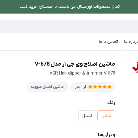
تمام محصولات اورجینال می باشند، با اطمینان خرید کنید.
رباره ما
تماس با ما
ورت
/
ماشین اصلاح وی جی آر مدل V-678
ماشین اصلاح وی جی آر مدل V-678
VGR Hair clipper & trimmer V-678
ماشین اصلاح صورت
از 1 نظر
رنگ
طلایی
استیل
ویژگی‌ها