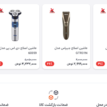
ل
ماشین اصلاح جیپاس مدل
ماشین اصلاح دی اس پی مدل
60359
GTR31N
5,050,000
4,000,000
4,232,000
2,999,000
٪
26٪
31٪
تومان
تومان
در محل
ضمانت بازگشت کالا
ضمانت 