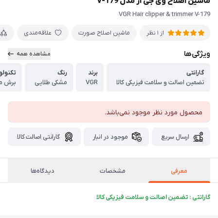
ماشین اصلاح وی جی آر مدل V-179
VGR Hair clipper & trimmer V-179
ماشین اصلاح صورت
علاقه‌مندی
از 1 نظر
ویژگی‌ها
مشاهده همه
گارانتی
برند
رنگ
تکنولو
تضمین اصالت و سلامت فیزیکی کالا
VGR
مشکی طلایی
برش م
محصول مورد نظر موجود نمی‌باشد.
ارسال سریع
موجود در انبار
گارانتی اصالت کالا
معرفی
مشخصات
دیدگاه‌ها
گارانتی : تضمین اصالت و سلامت فیزیکی کالا