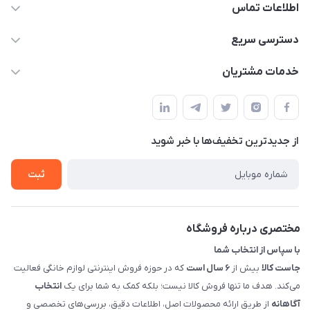
اطلاعات تماس
09398557137
دسترسی سریع
info@justkala.ir
لیست محصولات
خدمات مشتریان
بوشهر - چهار راه تامین اجتماعی به سمت ریشهر ، 100 متر بالاتر
مجله فروشگاه
راهنما
سمت چپ (فروشگاه صوتی عباسی) - "تحویل حضوری فقط با
حساب کاربری
هماهنگی"
پرسش های شما
تماس با ما
از جدید‌ترین تخفیف‌ها با‌ خبر شوید
شرایط و ضوابط گارانتی
درباره ما
روش های بازگرداندن کالا
ثبت
قوانین و مقررات جاست کالا
راهنمای خرید، پرداخت، پردازش
مختصری درباره فروشگاه
با سپاس از انتخاب شما
جاست کالا
بیش از
۶ سال است
که در حوزه فروش اینترنتی لوازم خانگی فعالیت
می‌کند. هدف ما تنها فروش کالا نیست؛ بلکه کمک به شما برای یک
انتخاب
آگاهانه
از طریق ارائه محصولات اصل، اطلاعات دقیق، بررسی‌های تخصصی و