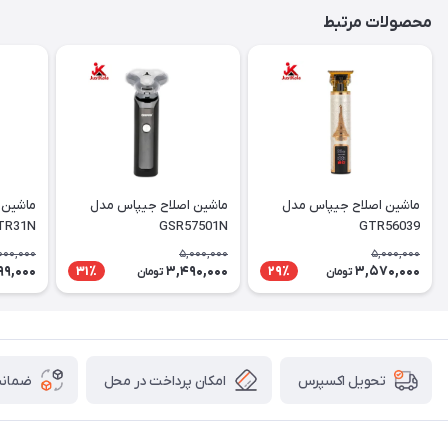
محصولات مرتبط
ماشین اصلاح جیپاس مدل
ماشین اصلاح جیپاس مدل
ماشین 
TR31N
GSR57501N
GTR56039
000,000
5,000,000
5,000,000
99,000
3,490,000
3,570,000
31٪
29٪
تومان
تومان
امکان پرداخت در محل
ضمانت
تحویل اکسپرس