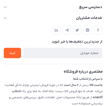
09398557137
دسترسی سریع
info@justkala.ir
لیست محصولات
خدمات مشتریان
بوشهر - چهار راه تامین اجتماعی به سمت ریشهر ، 100 متر بالاتر
مجله فروشگاه
راهنما
سمت چپ (فروشگاه صوتی عباسی) - "تحویل حضوری فقط با
حساب کاربری
هماهنگی"
پرسش های شما
تماس با ما
از جدید‌ترین تخفیف‌ها با‌ خبر شوید
شرایط و ضوابط گارانتی
درباره ما
روش های بازگرداندن کالا
ثبت
قوانین و مقررات جاست کالا
راهنمای خرید، پرداخت، پردازش
مختصری درباره فروشگاه
با سپاس از انتخاب شما
جاست کالا
بیش از
۶ سال است
که در حوزه فروش اینترنتی لوازم خانگی فعالیت
می‌کند. هدف ما تنها فروش کالا نیست؛ بلکه کمک به شما برای یک
انتخاب
آگاهانه
از طریق ارائه محصولات اصل، اطلاعات دقیق، بررسی‌های تخصصی و
پشتیبانی مسئولانه است.