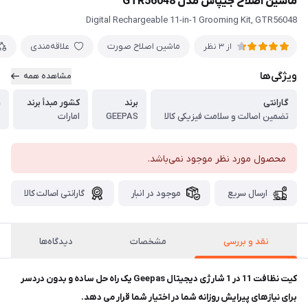
ماشین اصلاح جیپاس مدل GTR56048
Digital Rechargeable 11-in-1 Grooming Kit, GTR56048
ماشین اصلاح صورت
علاقه‌مندی
از 3 نظر
ویژگی‌ها
مشاهده همه
گارانتی
برند
کشور مبدأ برند
ر
تضمین اصالت و سلامت فیزیکی کالا
GEEPAS
امارات
م
محصول مورد نظر موجود نمی‌باشد.
ارسال سریع
موجود در انبار
گارانتی اصالت کالا
نقد و بررسی
مشخصات
دیدگاه‌ها
کیت نظافت 11 در 1 شارژی دیجیتال Geepas یک راه حل ساده و بدون دردسر
برای نیازهای پیرایش روزانه شما در اختیار شما قرار می دهد.