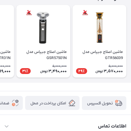
ماشین اصلاح جیپاس مدل
ماشین اصلاح جیپاس مدل
ماشین 
TR31N
GSR57501N
GTR56039
000,000
5,000,000
5,000,000
99,000
3,490,000
3,570,000
31٪
29٪
تومان
تومان
امکان پرداخت در محل
ضمانت
تحویل اکسپرس
اطلاعات تماس