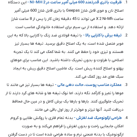
ظرفیت باتری قدرتمند 600 میلی آمپر ساعت در 2 NI-MH -
این دستگاه
اصلاح نان و موی قابل شارژ Geepas با باتری قابل شارژ 600 میلی آمپر
ساعت X 2 Ni-Mh می تواند تا 45 دقیقه زمان کار را پس از 8 ساعت شارژ
ارائه دهد. و استفاده از بی سیم برای استفاده خانوادگی مناسب است.
تیغه برش با کارایی بالا -
با تیغه فولادی ضد زنگ با کارایی بالا که به این
موبر متصل شده است، به یک اصلاح دقیق برسید. تیغه ها بسیار تیز
هستند و تیزی خود را حفظ می کنند. به شما کمک می کند تا یک تجربه
اصلاحی با طراوت و بدون تحریک داشته باشید. این مناسب برای موهای
پهلو و اصلاح کننده ریش است. یک ماشین اصلاح دقیق ریش به ایجاد
سبک های مد روز کمک می کند.
عملکرد مناسب پوست، حالت دهی عالی -
تیغه ها بسیار تیز می مانند تا
موها را تمیز و کارآمد نگه دارند، اما نوک تیغه ها و شانه های گرد دارند تا از
تحریک جلوگیری کنند. بارها و بارها یک برش کامل و در عین حال محافظ
دریافت کنید. آنها تیزتر و موثرتر از روز اول باقی می مانند.
طراحی ارگونومیک ضد لغزش -
بدنه تمام فلزی با روکش طلایی و کروم
امکان جابجایی راحت و بدون لغزش را فراهم می‌کند و به صورت
ارگونومیک با بدنه منحنی نرم و ساده طراحی شده است تا در دست گرفتن