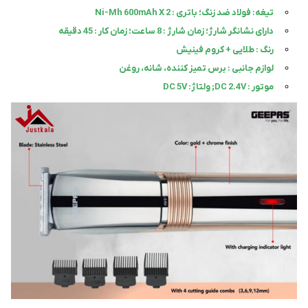
تیغه: فولاد ضد زنگ؛ باتری : Ni-Mh 600mAh X 2
دارای نشانگر شارژ؛ زمان شارژ : 8 ساعت؛ زمان کار : 45 دقیقه
رنگ : طلایی + کروم فینیش
لوازم جانبی : برس تمیز کننده، شانه، روغن
موتور : DC 2.4V; ولتاژ: DC 5V