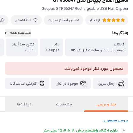
ماشین اصلاح جیپاس مدل GTR56047
Geepas GTR56047 Rechargeable USB Hair Clipper
ماشین اصلاح صورت
علاقه‌مندی
از 1 نظر
ویژگی‌ها
مشاهده همه
گارانتی
برند
کشور مبدأ برند
ر
تضمین اصالت و سلامت فیزیکی کالا
Geepas
امارات
ن
محصول مورد نظر موجود نمی‌باشد.
ارسال سریع
موجود در انبار
گارانتی اصالت کالا
نقد و بررسی
مشخصات
دیدگاه‌ها
بررسی محصول
دارای 4 شانه راهنمای برش : 3، 6، 9، 12 میلی متر